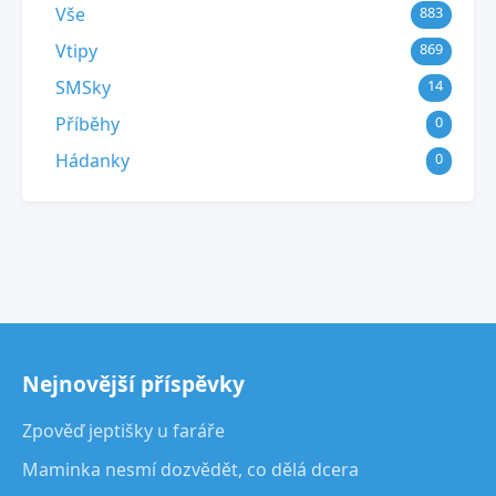
Vše
883
Vtipy
869
SMSky
14
Příběhy
0
Hádanky
0
Nejnovější příspěvky
Zpověď jeptišky u faráře
Maminka nesmí dozvědět, co dělá dcera