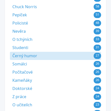
Chuck Norris
58
Pepíček
51
Policisté
48
Nevěra
39
O tchýních
33
Studenti
31
Černý humor
27
Somálci
26
Počítačové
26
Kameňáky
26
Doktorské
24
Z práce
24
O učitelích
23