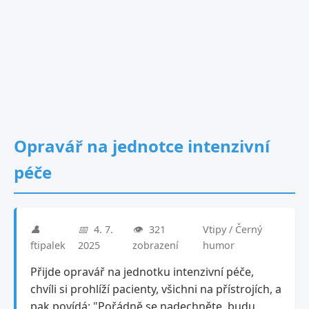
Opravář na jednotce intenzivní
péče
👤
📅
4. 7.
👁️
321
Vtipy / Černý
ftipalek
2025
zobrazení
humor
Přijde opravář na jednotku intenzivní péče,
chvíli si prohlíží pacienty, všichni na přístrojích, a
pak povídá: "Pořádně se nadechněte, budu