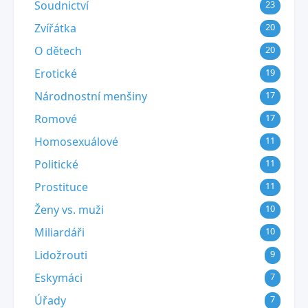
Soudnictví
23
Zvířátka
20
O dětech
20
Erotické
19
Národnostní menšiny
17
Romové
17
Homosexuálové
11
Politické
11
Prostituce
11
Ženy vs. muži
10
Miliardáři
10
Lidožrouti
9
Eskymáci
7
Úřady
7