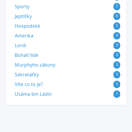
Sporty
7
Jeptišky
6
Hospodské
5
Amerika
4
Lordi
3
Bohatí lidé
3
Murphyho zákony
3
Sekretářky
3
Víte co to je?
3
Usáma bin Ládin
1