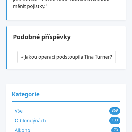
měnit pojistky."
Podobné příspěvky
« Jakou operaci podstoupila Tina Turner?
Kategorie
Vše
869
O blondýnách
133
Alkohol
70