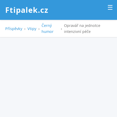
☰
Ftipalek.cz
Černý
Opravář na jednotce
Příspěvky
›
Vtipy
›
›
humor
intenzivní péče