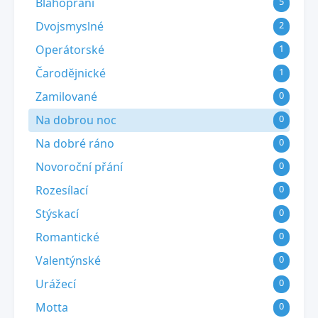
Blahopřání
5
Dvojsmyslné
2
Operátorské
1
Čarodějnické
1
Zamilované
0
Na dobrou noc
0
Na dobré ráno
0
Novoroční přání
0
Rozesílací
0
Stýskací
0
Romantické
0
Valentýnské
0
Urážecí
0
Motta
0