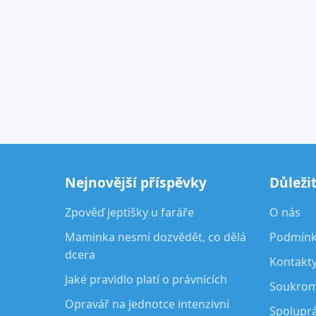
Nejnovější příspěvky
Důleži
Zpověď jeptišky u faráře
O nás
Maminka nesmí dozvědět, co dělá
Podmínky
dcera
Kontakt
Jaké pravidlo platí o právnících
Soukrom
Opravář na jednotce intenzivní
Spolupr