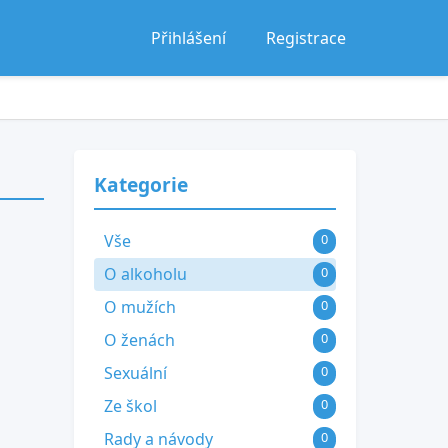
Přihlášení
Registrace
Kategorie
Vše
0
O alkoholu
0
O mužích
0
O ženách
0
Sexuální
0
Ze škol
0
Rady a návody
0