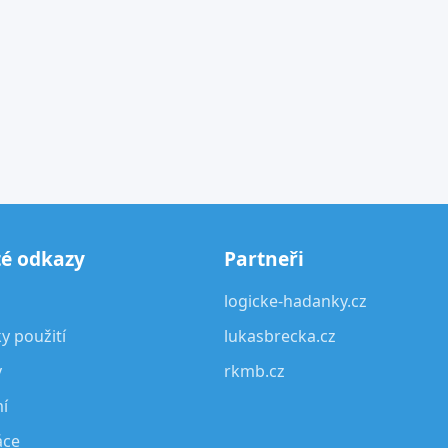
té odkazy
Partneři
logicke-hadanky.cz
 použití
lukasbrecka.cz
y
rkmb.cz
í
áce