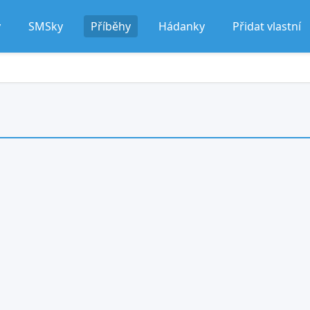
y
SMSky
Příběhy
Hádanky
Přidat vlastní