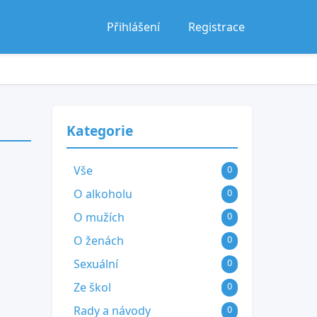
Přihlášení
Registrace
Kategorie
Vše
0
O alkoholu
0
O mužích
0
O ženách
0
Sexuální
0
Ze škol
0
Rady a návody
0