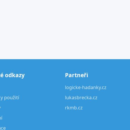
té odkazy
Partneři
logicke-hadanky.cz
 použití
lukasbrecka.cz
y
rkmb.cz
í
áce