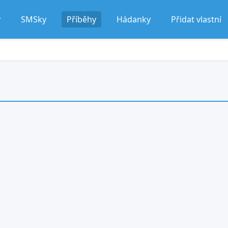
y
SMSky
Příběhy
Hádanky
Přidat vlastní