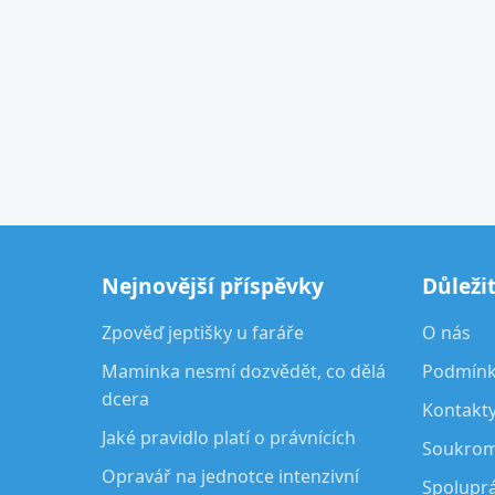
Nejnovější příspěvky
Důleži
Zpověď jeptišky u faráře
O nás
Maminka nesmí dozvědět, co dělá
Podmínky
dcera
Kontakt
Jaké pravidlo platí o právnících
Soukrom
Opravář na jednotce intenzivní
Spolupr