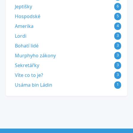
Jeptišky
6
Hospodské
5
Amerika
4
Lordi
3
Bohatí lidé
3
Murphyho zákony
3
Sekretářky
3
Víte co to je?
3
Usáma bin Ládin
1