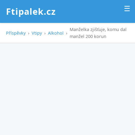
☰
Ftipalek.cz
Manželka zjišťuje, komu dal
Příspěvky
›
Vtipy
›
Alkohol
›
manžel 200 korun