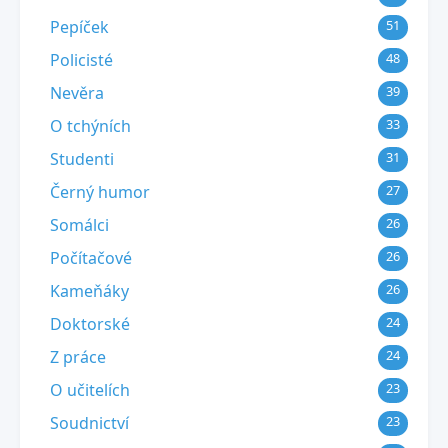
Pepíček
51
Policisté
48
Nevěra
39
O tchýních
33
Studenti
31
Černý humor
27
Somálci
26
Počítačové
26
Kameňáky
26
Doktorské
24
Z práce
24
O učitelích
23
Soudnictví
23