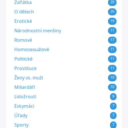
Zvířátka
20
O dětech
20
Erotické
19
Národnostní menšiny
17
Romové
17
Homosexuálové
11
Politické
11
Prostituce
11
Ženy vs. muži
10
Miliardáři
10
Lidožrouti
9
Eskymáci
7
Úřady
7
Sporty
7