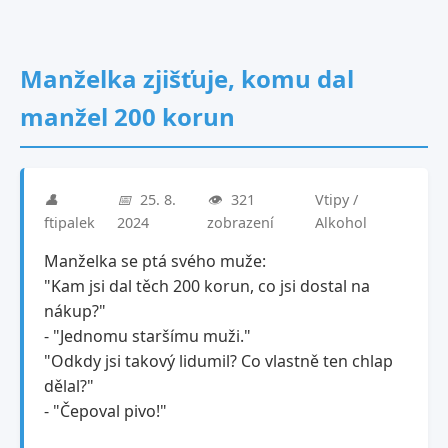
Manželka zjišťuje, komu dal
manžel 200 korun
👤
📅
25. 8.
👁️
321
Vtipy /
ftipalek
2024
zobrazení
Alkohol
Manželka se ptá svého muže:
"Kam jsi dal těch 200 korun, co jsi dostal na
nákup?"
- "Jednomu staršímu muži."
"Odkdy jsi takový lidumil? Co vlastně ten chlap
dělal?"
- "Čepoval pivo!"