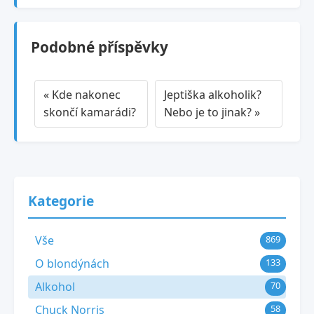
Podobné příspěvky
« Kde nakonec
Jeptiška alkoholik?
skončí kamarádi?
Nebo je to jinak? »
Kategorie
Vše
869
O blondýnách
133
Alkohol
70
Chuck Norris
58