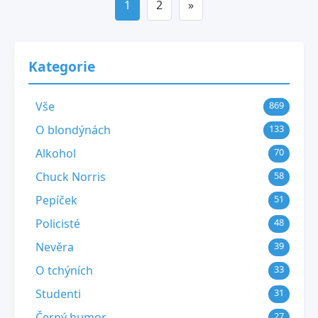
1
2
»
Kategorie
Vše
869
O blondýnách
133
Alkohol
70
Chuck Norris
58
Pepíček
51
Policisté
48
Nevěra
39
O tchýních
33
Studenti
31
Černý humor
27