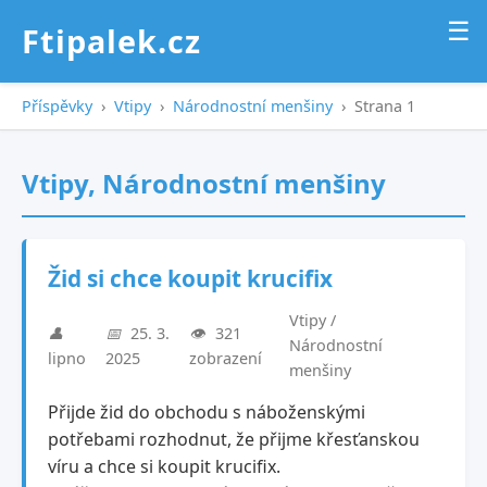
☰
Ftipalek.cz
Příspěvky
›
Vtipy
›
Národnostní menšiny
›
Strana 1
Vtipy, Národnostní menšiny
Žid si chce koupit krucifix
Vtipy /
👤
📅
25. 3.
👁️
321
Národnostní
lipno
2025
zobrazení
menšiny
Přijde žid do obchodu s náboženskými
potřebami rozhodnut, že přijme křesťanskou
víru a chce si koupit krucifix.