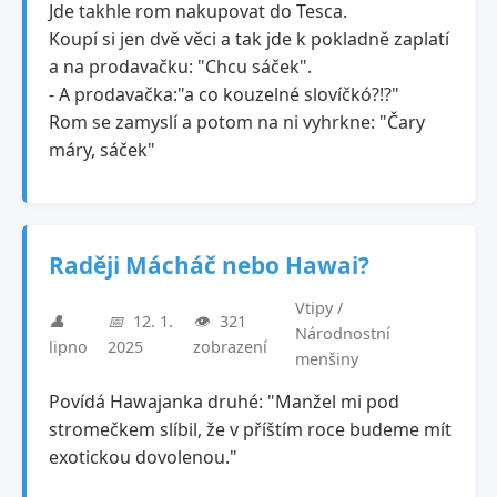
Jde takhle rom nakupovat do Tesca.
Koupí si jen dvě věci a tak jde k pokladně zaplatí
a na prodavačku: "Chcu sáček".
- A prodavačka:"a co kouzelné slovíčkó?!?"
Rom se zamyslí a potom na ni vyhrkne: "Čary
máry, sáček"
Raději Mácháč nebo Hawai?
Vtipy /
👤
📅
12. 1.
👁️
321
Národnostní
lipno
2025
zobrazení
menšiny
Povídá Hawajanka druhé: "Manžel mi pod
stromečkem slíbil, že v příštím roce budeme mít
exotickou dovolenou."