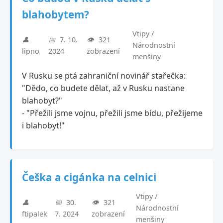
blahobytem?
Vtipy /
👤
📅
7. 10.
👁️
321
Národnostní
lipno
2024
zobrazení
menšiny
V Rusku se ptá zahraniční novinář stařečka:
"Dědo, co budete dělat, až v Rusku nastane
blahobyt?"
- "Přežili jsme vojnu, přežili jsme bídu, přežijeme
i blahobyt!"
Češka a cigánka na celnici
Vtipy /
👤
📅
30.
👁️
321
Národnostní
ftipalek
7. 2024
zobrazení
menšiny