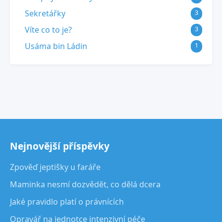
Sekretářky
3
Víte co to je?
3
Usáma bin Ládin
1
Nejnovější příspěvky
Zpověď jeptišky u faráře
Maminka nesmí dozvědět, co dělá dcera
Jaké pravidlo platí o právnících
Opravář na jednotce intenzivní péče