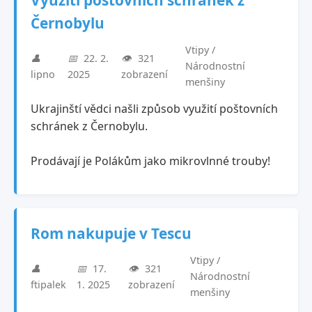
Využití poštovních schránek z
Černobylu
Vtipy /
👤
📅
22. 2.
👁️
321
Národnostní
lipno
2025
zobrazení
menšiny
Ukrajinští vědci našli způsob využití poštovních
schránek z Černobylu.
Prodávají je Polákům jako mikrovlnné trouby!
Rom nakupuje v Tescu
Vtipy /
👤
📅
17.
👁️
321
Národnostní
ftipalek
1. 2025
zobrazení
menšiny