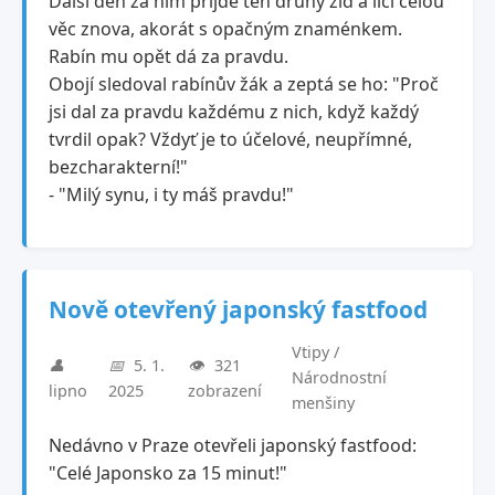
Další den za ním přijde ten druhý žid a líčí celou
věc znova, akorát s opačným znaménkem.
Rabín mu opět dá za pravdu.
Obojí sledoval rabínův žák a zeptá se ho: "Proč
jsi dal za pravdu každému z nich, když každý
tvrdil opak? Vždyť je to účelové, neupřímné,
bezcharakterní!"
- "Milý synu, i ty máš pravdu!"
Nově otevřený japonský fastfood
Vtipy /
👤
📅
5. 1.
👁️
321
Národnostní
lipno
2025
zobrazení
menšiny
Nedávno v Praze otevřeli japonský fastfood:
"Celé Japonsko za 15 minut!"