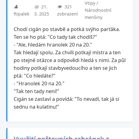
Vtipy /
👤
📅
21.
👁️
321
Národnostní
ftipalek
3. 2025
zobrazení
menšiny
Chodí cigán po stavbě a potká svýho parťáka.
Ten se ho ptá: "Co tady tak chodíš?"
- "Ale, hledám hranolek 20 na 20."
Tak hledají spolu. Za chvíli potkají mistra a ten
po stejné otázce a odpovědi hledá s nimi. Za půl
hodiny potkají stavbyvedoucího a ten se jich
ptá: "Co hledáte?"
- "Hranolek 20 na 20."
"Tak ten tady není!"
Cigán se zastaví a povídá: "To nevadí, tak já si
sednu na kulatinu!"