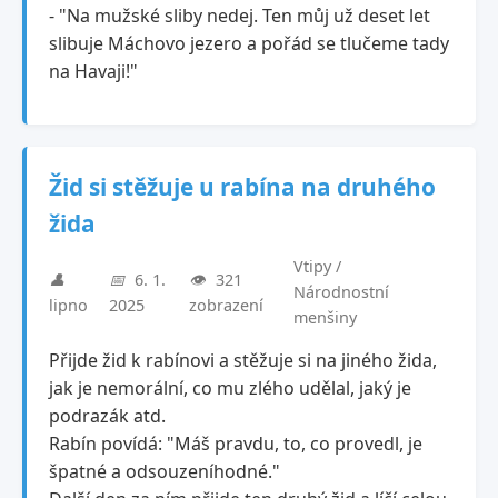
- "Na mužské sliby nedej. Ten můj už deset let
slibuje Máchovo jezero a pořád se tlučeme tady
na Havaji!"
Žid si stěžuje u rabína na druhého
žida
Vtipy /
👤
📅
6. 1.
👁️
321
Národnostní
lipno
2025
zobrazení
menšiny
Přijde žid k rabínovi a stěžuje si na jiného žida,
jak je nemorální, co mu zlého udělal, jaký je
podrazák atd.
Rabín povídá: "Máš pravdu, to, co provedl, je
špatné a odsouzeníhodné."