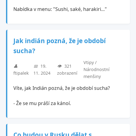
Nabídka v menu: "Sushi, saké, harakiri..."
Jak indián pozná, že je období
sucha?
Vtipy /
👤
📅
19.
👁️
321
Národnostní
ftipalek
11. 2024
zobrazení
menšiny
Víte, jak Indián pozná, že je období sucha?
- Že se mu práší za kánoí.
Co budou v Rusku dělat s