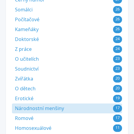
Somálci
26
Počítačové
26
Kameňáky
26
Doktorské
24
Z práce
24
O učitelích
23
Soudnictví
23
Zvířátka
20
O dětech
20
Erotické
19
Národnostní menšiny
17
Romové
17
Homosexuálové
11