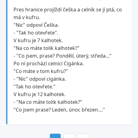
Pres hranice projíždí češka a celník se jí ptá, co
má v kufru.
"Nic" odpoví Češka.
- "Tak ho otevřete".
V kufru je 7 kalhotek.
"Na co máte tolik kalhotek?"
- "Co jsem, prase? Pondělí, úterý, středa..."
Po ní prochází celnicí Cigánka.
"Co máte v tom kufru?"
- "Nic" odpoví cigánka.
"Tak ho otevřete."
V kufru je 12 kalhotek.
- "Na co máte tolik kalhotek?"
"Co jsem prase? Leden, únor, březen...."