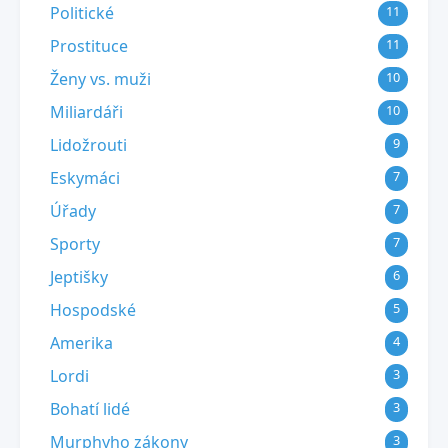
Politické
11
Prostituce
11
Ženy vs. muži
10
Miliardáři
10
Lidožrouti
9
Eskymáci
7
Úřady
7
Sporty
7
Jeptišky
6
Hospodské
5
Amerika
4
Lordi
3
Bohatí lidé
3
Murphyho zákony
3