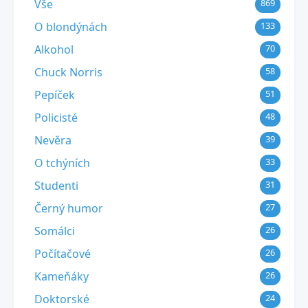
Vše
869
O blondýnách
133
Alkohol
70
Chuck Norris
58
Pepíček
51
Policisté
48
Nevěra
39
O tchýních
33
Studenti
31
Černý humor
27
Somálci
26
Počítačové
26
Kameňáky
26
Doktorské
24