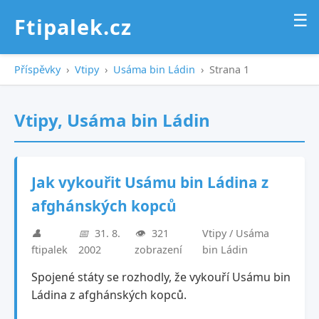
☰
Ftipalek.cz
Příspěvky
›
Vtipy
›
Usáma bin Ládin
›
Strana 1
Vtipy, Usáma bin Ládin
Jak vykouřit Usámu bin Ládina z
afghánských kopců
👤
📅
31. 8.
👁️
321
Vtipy / Usáma
ftipalek
2002
zobrazení
bin Ládin
Spojené státy se rozhodly, že vykouří Usámu bin
Ládina z afghánských kopců.