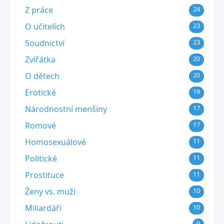
Z práce
24
O učitelích
23
Soudnictví
23
Zvířátka
20
O dětech
20
Erotické
19
Národnostní menšiny
17
Romové
17
Homosexuálové
11
Politické
11
Prostituce
11
Ženy vs. muži
10
Miliardáři
10
9