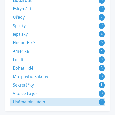
Lidožrouti
Eskymáci
7
Úřady
7
Sporty
7
Jeptišky
6
Hospodské
5
Amerika
4
Lordi
3
Bohatí lidé
3
Murphyho zákony
3
Sekretářky
3
Víte co to je?
3
Usáma bin Ládin
1