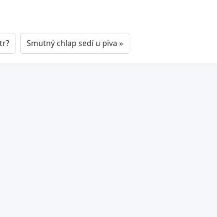
itr?
Smutný chlap sedí u piva »