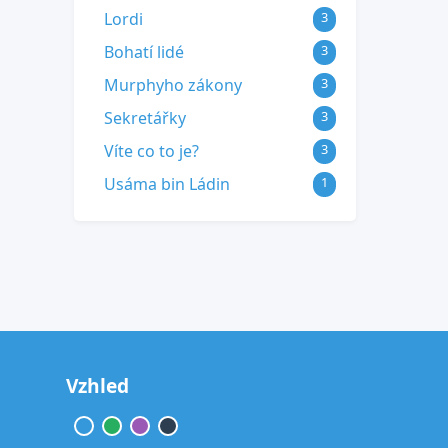
Lordi
3
Bohatí lidé
3
Murphyho zákony
3
Sekretářky
3
Víte co to je?
3
Usáma bin Ládin
1
Vzhled