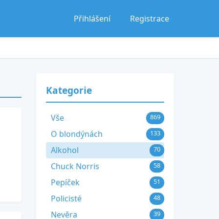
Přihlášení
Registrace
Kategorie
Vše
869
O blondýnách
133
Alkohol
70
Chuck Norris
58
Pepíček
51
Policisté
48
Nevěra
39