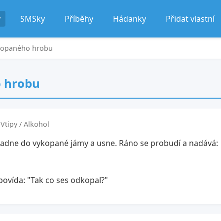
y
SMSky
Příběhy
Hádanky
Přidat vlastní
ykopaného hrobu
o hrobu
Vtipy / Alkohol
 Spadne do vykopané jámy a usne. Ráno se probudí a nadává:
povída: "Tak co ses odkopal?"