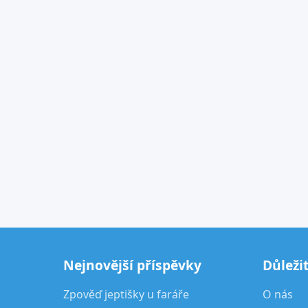
Nejnovější příspěvky
Důleži
Zpověď jeptišky u faráře
O nás