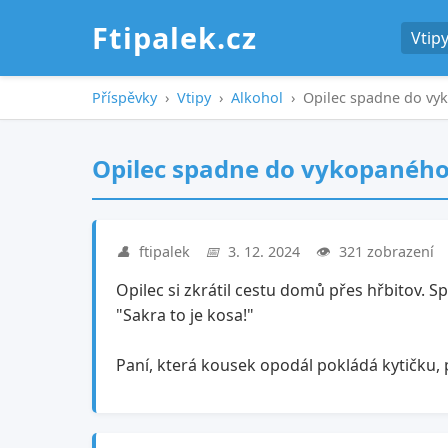
Ftipalek.cz
Vtip
Příspěvky
›
Vtipy
›
Alkohol
›
Opilec spadne do v
Opilec spadne do vykopanéh
👤
ftipalek
📅
3. 12. 2024
👁️
321 zobrazení
Opilec si zkrátil cestu domů přes hřbitov.
"Sakra to je kosa!"
Paní, která kousek opodál pokládá kytičku, 