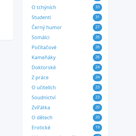
O tchýních
33
Studenti
31
Černý humor
27
Somálci
26
Počítačové
26
Kameňáky
26
Doktorské
24
Z práce
24
O učitelích
23
Soudnictví
23
Zvířátka
20
O dětech
20
Erotické
19