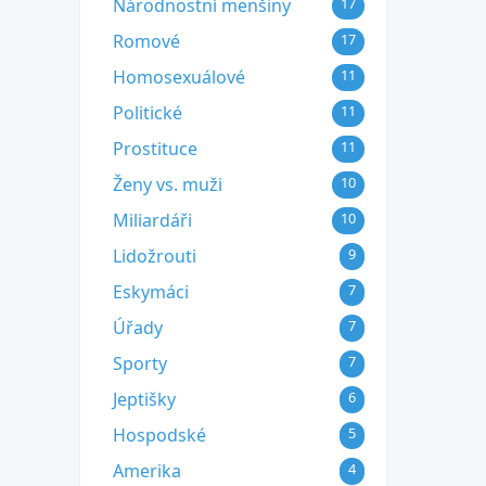
Národnostní menšiny
17
Romové
17
Homosexuálové
11
Politické
11
Prostituce
11
Ženy vs. muži
10
Miliardáři
10
Lidožrouti
9
Eskymáci
7
Úřady
7
Sporty
7
Jeptišky
6
Hospodské
5
Amerika
4