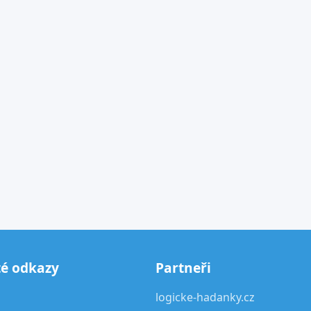
té odkazy
Partneři
logicke-hadanky.cz