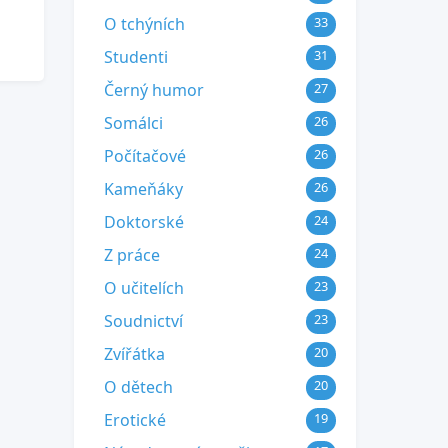
O tchýních
33
Studenti
31
Černý humor
27
Somálci
26
Počítačové
26
Kameňáky
26
Doktorské
24
Z práce
24
O učitelích
23
Soudnictví
23
Zvířátka
20
O dětech
20
Erotické
19