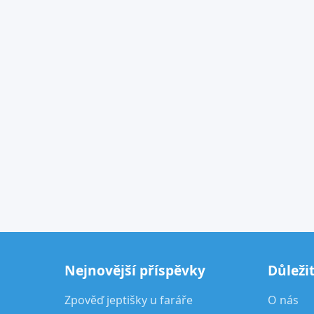
Nejnovější příspěvky
Důleži
Zpověď jeptišky u faráře
O nás