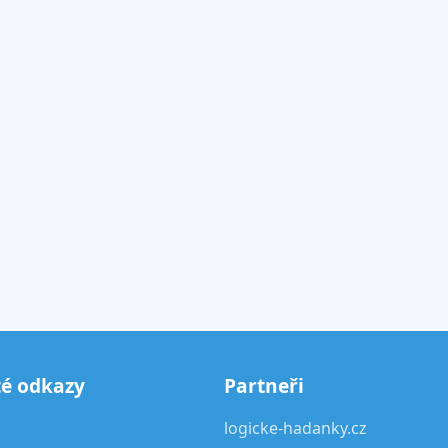
té odkazy
Partneři
logicke-hadanky.cz