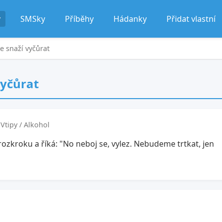
y
SMSky
Příběhy
Hádanky
Přidat vlastní
e snaží vyčůrat
vyčůrat
Vtipy / Alkohol
rozkroku a říká: "No neboj se, vylez. Nebudeme trtkat, jen