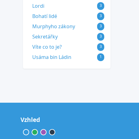
Lordi
3
Bohatí lidé
3
Murphyho zákony
3
Sekretářky
3
Víte co to je?
3
Usáma bin Ládin
1
Vzhled