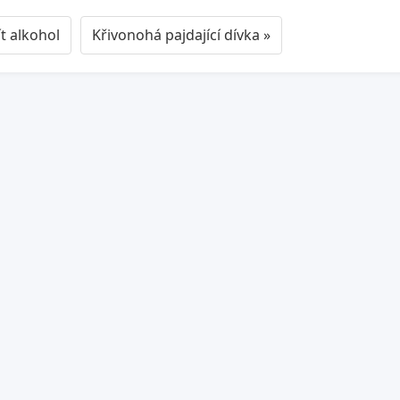
t alkohol
Křivonohá pajdající dívka »