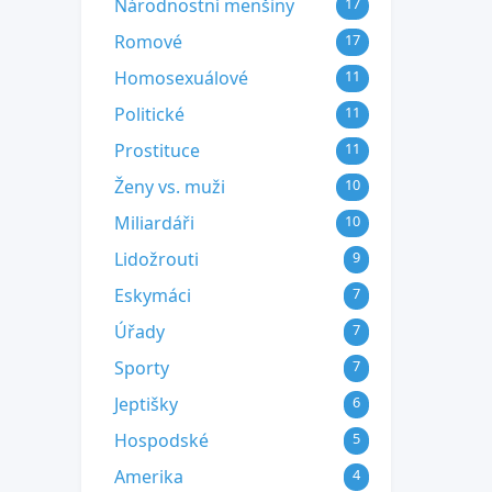
Národnostní menšiny
17
Romové
17
Homosexuálové
11
Politické
11
Prostituce
11
Ženy vs. muži
10
Miliardáři
10
Lidožrouti
9
Eskymáci
7
Úřady
7
Sporty
7
Jeptišky
6
Hospodské
5
Amerika
4