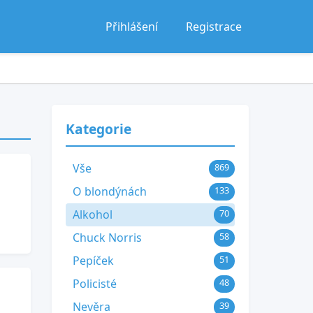
Přihlášení
Registrace
Kategorie
Vše
869
O blondýnách
133
Alkohol
70
Chuck Norris
58
Pepíček
51
Policisté
48
Nevěra
39