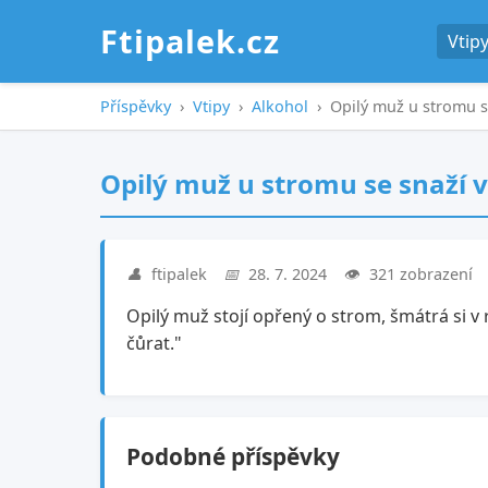
Ftipalek.cz
Vtip
Příspěvky
›
Vtipy
›
Alkohol
›
Opilý muž u stromu s
Opilý muž u stromu se snaží 
👤
ftipalek
📅
28. 7. 2024
👁️
321 zobrazení
Opilý muž stojí opřený o strom, šmátrá si v 
čůrat."
Podobné příspěvky