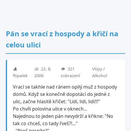
Pán se vrací z hospody a křičí na
celou ulici
👤
📅
22. 8.
👁️
321
Vtipy /
ftipalek
2006
zobrazení
Alkohol
Vrací se takhle nad ránem opilý muž z hospody
domů. Když se konečně dopotácí do jedné z
ulic, začne hlasitě křičet: "Lidi, lidi, lidi!!!"
Po chvíli polovina ulice v oknech...
Najednou to jeden pán nevydrží a křikne: "No
tak co chceš, co tady řveš?!..."
- "Proč nespíte?"