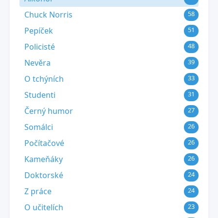
Chuck Norris
58
Pepíček
51
Policisté
48
Nevěra
39
O tchýních
33
Studenti
31
Černý humor
27
Somálci
26
Počítačové
26
Kameňáky
26
Doktorské
24
Z práce
24
O učitelích
23