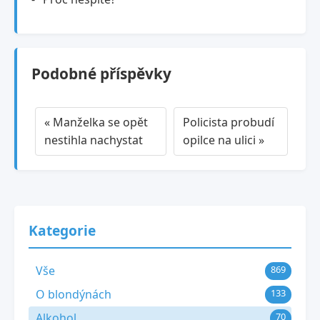
Podobné příspěvky
« Manželka se opět
Policista probudí
nestihla nachystat
opilce na ulici »
Kategorie
Vše
869
O blondýnách
133
Alkohol
70