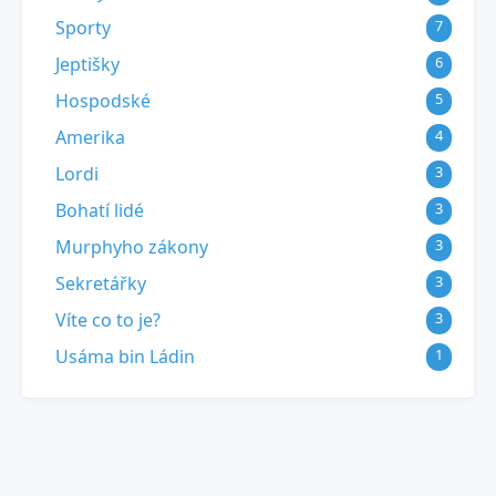
Sporty
7
Jeptišky
6
Hospodské
5
Amerika
4
Lordi
3
Bohatí lidé
3
Murphyho zákony
3
Sekretářky
3
Víte co to je?
3
Usáma bin Ládin
1