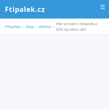
☰
Ftipalek.cz
Pán se vrací z hospody a
Příspěvky
›
Vtipy
›
Alkohol
›
křičí na celou ulici