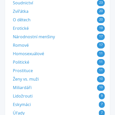
Soudnictví
23
Zvířátka
20
O dětech
20
Erotické
19
Národnostní menšiny
17
Romové
17
Homosexuálové
11
Politické
11
Prostituce
11
Ženy vs. muži
10
Miliardáři
10
Lidožrouti
9
Eskymáci
7
Úřady
7