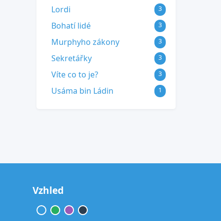
Lordi
3
Bohatí lidé
3
Murphyho zákony
3
Sekretářky
3
Víte co to je?
3
Usáma bin Ládin
1
Vzhled