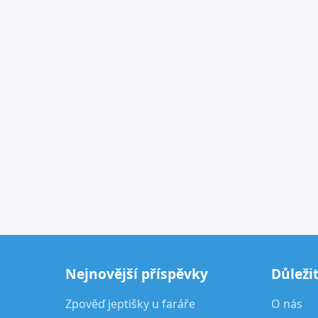
Nejnovější příspěvky
Důleži
Zpověď jeptišky u faráře
O nás