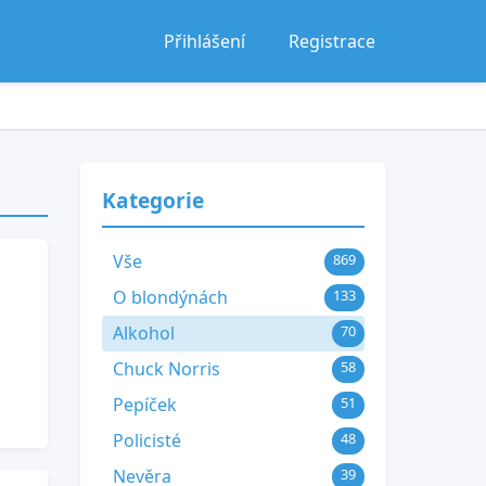
Přihlášení
Registrace
Kategorie
Vše
869
O blondýnách
133
Alkohol
70
Chuck Norris
58
Pepíček
51
Policisté
48
Nevěra
39