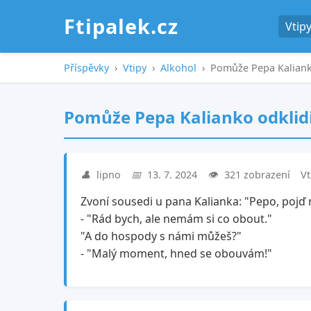
Ftipalek.cz
Vtip
Příspěvky
›
Vtipy
›
Alkohol
›
Pomůže Pepa Kalianko
Pomůže Pepa Kalianko odklidit
👤
lipno
📅
13. 7. 2024
👁️
321 zobrazení
Vt
Zvoní sousedi u pana Kalianka: "Pepo, pojď
- "Rád bych, ale nemám si co obout."
"A do hospody s námi můžeš?"
- "Malý moment, hned se obouvám!"