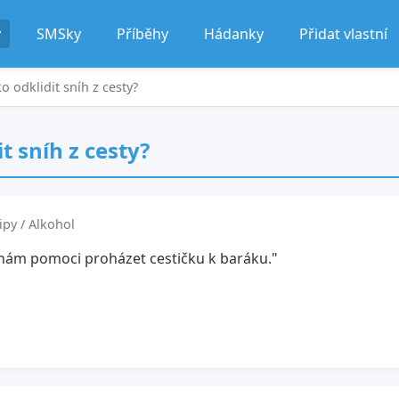
y
SMSky
Příběhy
Hádanky
Přidat vlastní
 odklidit sníh z cesty?
 sníh z cesty?
ipy / Alkohol
 nám pomoci proházet cestičku k baráku."