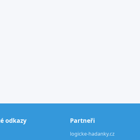
té odkazy
Partneři
logicke-hadanky.cz