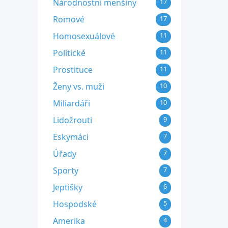
Národnostní menšiny
17
Romové
17
Homosexuálové
11
Politické
11
Prostituce
11
Ženy vs. muži
10
Miliardáři
10
Lidožrouti
9
Eskymáci
7
Úřady
7
Sporty
7
Jeptišky
6
Hospodské
5
Amerika
4