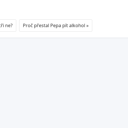
ři ne?
Proč přestal Pepa pít alkohol »