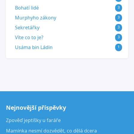
Bohatí lidé
3
Murphyho zákony
3
Sekretářky
3
Víte co to je?
3
Usáma bin Ládin
1
Nejnovější příspěvky
Zpověď jeptišky u faráře
Maminka nesmí dozvědět, co dělá dcera