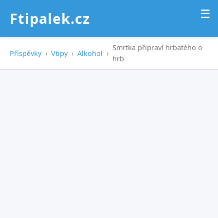
☰
Ftipalek.cz
Smrtka připraví hrbatého o
Příspěvky
›
Vtipy
›
Alkohol
›
hrb