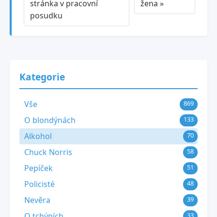
stránka v pracovní
žena »
posudku
Kategorie
Vše
869
O blondýnách
133
Alkohol
70
Chuck Norris
58
Pepíček
51
Policisté
48
Nevěra
39
O tchýních
33