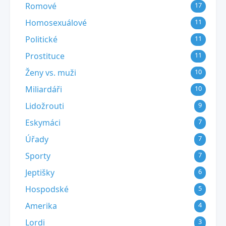
Romové
17
Homosexuálové
11
Politické
11
Prostituce
11
Ženy vs. muži
10
Miliardáři
10
Lidožrouti
9
Eskymáci
7
Úřady
7
Sporty
7
Jeptišky
6
Hospodské
5
Amerika
4
Lordi
3