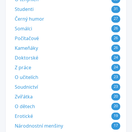
Studenti
31
Černý humor
27
Somálci
26
Počítačové
26
Kameňáky
26
Doktorské
24
Z práce
24
O učitelích
23
Soudnictví
23
Zvířátka
20
O dětech
20
Erotické
19
Národnostní menšiny
17