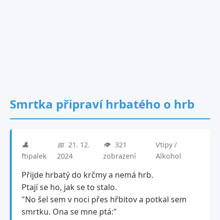
Smrtka připraví hrbatého o hrb
👤
📅
21. 12.
👁️
321
Vtipy /
ftipalek
2024
zobrazení
Alkohol
Přijde hrbatý do krčmy a nemá hrb.
Ptají se ho, jak se to stalo.
"No šel sem v noci přes hřbitov a potkal sem
smrtku. Ona se mne ptá:"