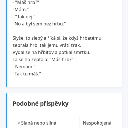
- "Máš hrb?"
"Mám."
- "Tak dej."
"No a byl sem bez hrbu."
Slyšel to slepý a říká si, že když hrbatému
sebrala hrb, tak jemu vrátí zrak.
Vydal se na hřbitov a potkal smrtku.
Ta se ho zeptala: "Máš hrb?" "
- Nemám."
"Tak tu máš."
Podobné příspěvky
« Slabá nebo silná
Nespokojená