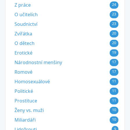
Z práce
24
O učitelích
23
Soudnictví
23
Zvířátka
20
O dětech
20
Erotické
19
Národnostní menšiny
17
Romové
17
Homosexuálové
11
Politické
11
Prostituce
11
Ženy vs. muži
10
Miliardáři
10
Lidožrouti
9