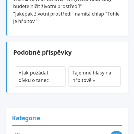
budete ničit životní prostředí!"
"Jaképak životní prostředí" namítá chlap "Tohle
je hřbitov."
Podobné příspěvky
« Jak požádat
Tajemné hlasy na
dívku o tanec
hřbitově »
Kategorie