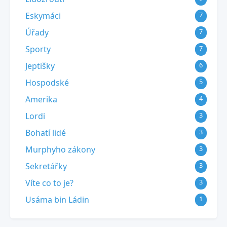
Eskymáci
7
Úřady
7
Sporty
7
Jeptišky
6
Hospodské
5
Amerika
4
Lordi
3
Bohatí lidé
3
Murphyho zákony
3
Sekretářky
3
Víte co to je?
3
Usáma bin Ládin
1