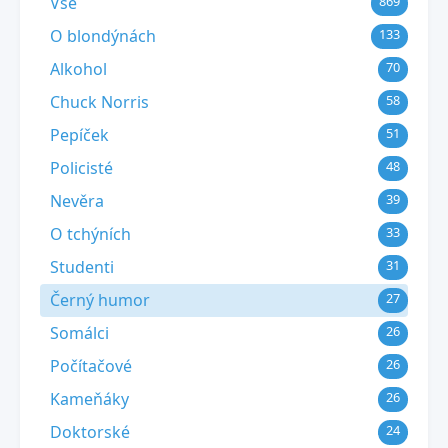
Vše
869
O blondýnách
133
Alkohol
70
Chuck Norris
58
Pepíček
51
Policisté
48
Nevěra
39
O tchýních
33
Studenti
31
Černý humor
27
Somálci
26
Počítačové
26
Kameňáky
26
Doktorské
24