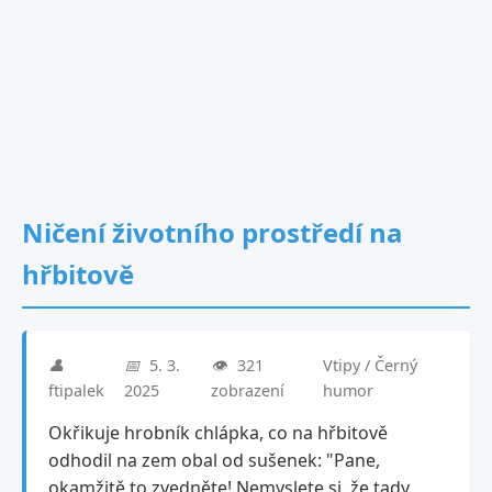
Ničení životního prostředí na
hřbitově
👤
📅
5. 3.
👁️
321
Vtipy / Černý
ftipalek
2025
zobrazení
humor
Okřikuje hrobník chlápka, co na hřbitově
odhodil na zem obal od sušenek: "Pane,
okamžitě to zvedněte! Nemyslete si, že tady