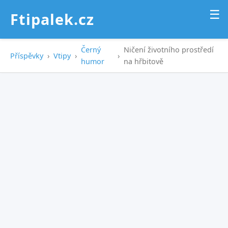
☰
Ftipalek.cz
Černý
Ničení životního prostředí
Příspěvky
›
Vtipy
›
›
humor
na hřbitově