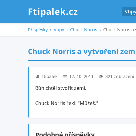
Ftipalek.cz
Vtip
Příspěvky
›
Vtipy
›
Chuck Norris
›
Chuck Norris a 
Chuck Norris a vytvoření zem
👤
ftipalek
📅
17. 10. 2011
👁️
321 zobrazení
Bůh chtěl stvořit zemi.
Chuck Norris řekl: "Můžeš."
Podobné příspěvky