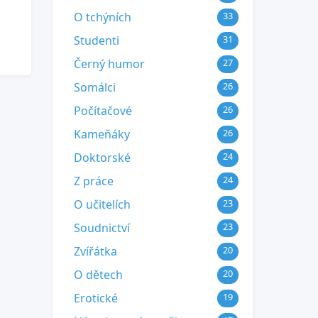
O tchýních
33
Studenti
31
Černý humor
27
Somálci
26
Počítačové
26
Kameňáky
26
Doktorské
24
Z práce
24
O učitelích
23
Soudnictví
23
Zvířátka
20
O dětech
20
Erotické
19