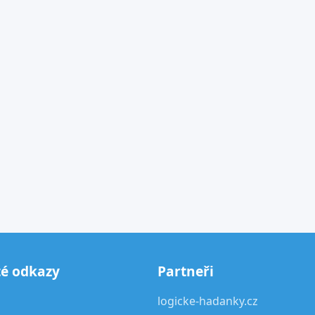
té odkazy
Partneři
logicke-hadanky.cz