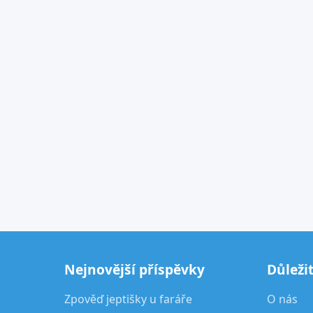
Nejnovější příspěvky
Důleži
Zpověď jeptišky u faráře
O nás