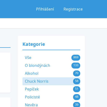
Přihlášení
Registrace
Kategorie
Vše
869
O blondýnách
133
Alkohol
70
Chuck Norris
58
Pepíček
51
Policisté
48
Nevěra
39