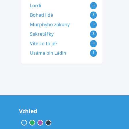
Lordi
3
Bohatí lidé
3
Murphyho zákony
3
Sekretářky
3
Víte co to je?
3
Usáma bin Ládin
1
Vzhled