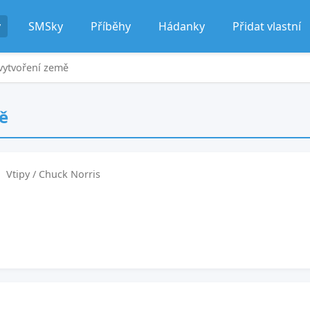
y
SMSky
Příběhy
Hádanky
Přidat vlastní
vytvoření země
ě
Vtipy / Chuck Norris