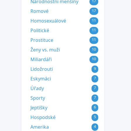
Národnostní menšiny
17
Romové
17
Homosexuálové
11
Politické
11
Prostituce
11
Ženy vs. muži
10
Miliardáři
10
Lidožrouti
9
Eskymáci
7
Úřady
7
Sporty
7
Jeptišky
6
Hospodské
5
Amerika
4