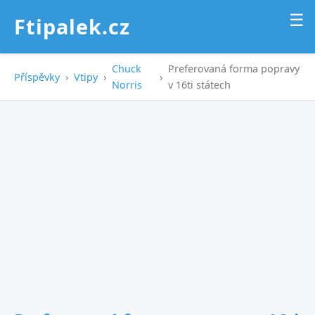
☰
Ftipalek.cz
Chuck
Preferovaná forma popravy
Příspěvky
›
Vtipy
›
›
Norris
v 16ti státech