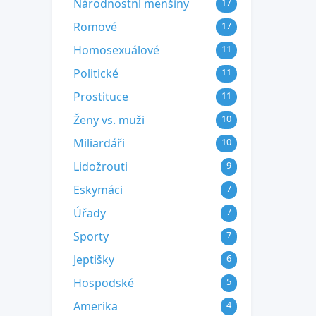
Národnostní menšiny
17
Romové
17
Homosexuálové
11
Politické
11
Prostituce
11
Ženy vs. muži
10
Miliardáři
10
Lidožrouti
9
Eskymáci
7
Úřady
7
Sporty
7
Jeptišky
6
Hospodské
5
Amerika
4