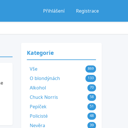
Přihlášení
Registrace
Kategorie
Vše
869
O blondýnách
133
se
Alkohol
70
Chuck Norris
58
Pepíček
51
Policisté
48
Nevěra
39