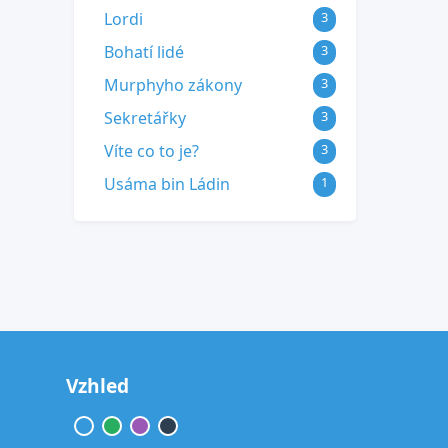
Lordi
3
Bohatí lidé
3
Murphyho zákony
3
Sekretářky
3
Víte co to je?
3
Usáma bin Ládin
1
Vzhled