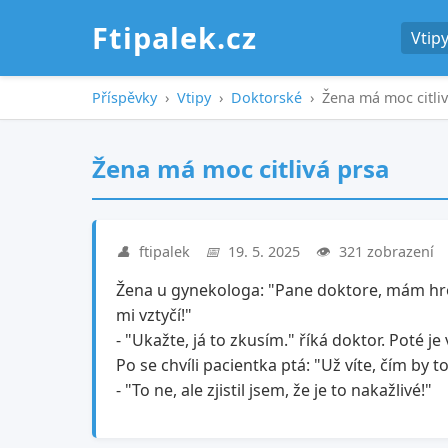
Ftipalek.cz
Vtip
Příspěvky
›
Vtipy
›
Doktorské
›
Žena má moc citliv
Žena má moc citlivá prsa
👤
ftipalek
📅
19. 5. 2025
👁️
321 zobrazení
Žena u gynekologa: "Pane doktore, mám hrozn
mi vztyčí!"
- "Ukažte, já to zkusím." říká doktor. Poté je v
Po se chvíli pacientka ptá: "Už víte, čím by 
- "To ne, ale zjistil jsem, že je to nakažlivé!"