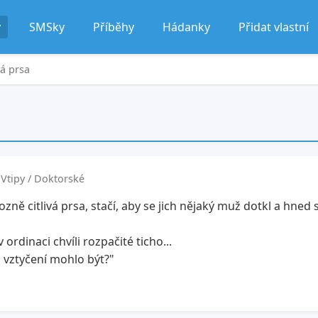
y
SMSky
Příběhy
Hádanky
Přidat vlastní
á prsa
Vtipy / Doktorské
ě citlivá prsa, stačí, aby se jich nějaký muž dotkl a hned 
 ordinaci chvíli rozpačité ticho...
to vztyčení mohlo být?"