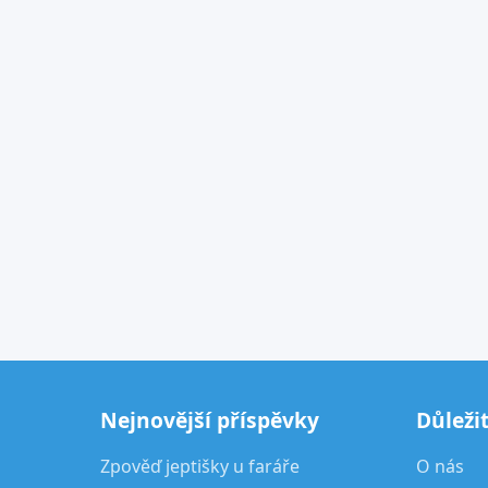
Nejnovější příspěvky
Důleži
Zpověď jeptišky u faráře
O nás