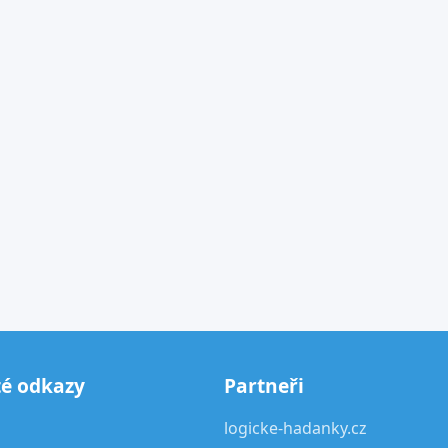
té odkazy
Partneři
logicke-hadanky.cz