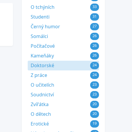
O tchýních
33
Studenti
31
Černý humor
27
Somálci
26
Počítačové
26
Kameňáky
26
Doktorské
24
Z práce
24
O učitelích
23
Soudnictví
23
Zvířátka
20
O dětech
20
Erotické
19