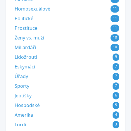
Homosexuálové
11
Politické
11
Prostituce
11
Ženy vs. muži
10
Miliardáři
10
Lidožrouti
9
Eskymáci
7
Úřady
7
Sporty
7
Jeptišky
6
Hospodské
5
Amerika
4
Lordi
3