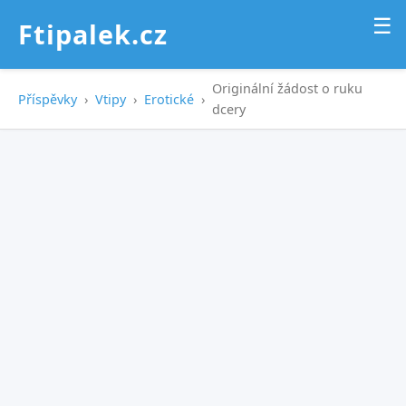
☰
Ftipalek.cz
Originální žádost o ruku
Příspěvky
›
Vtipy
›
Erotické
›
dcery