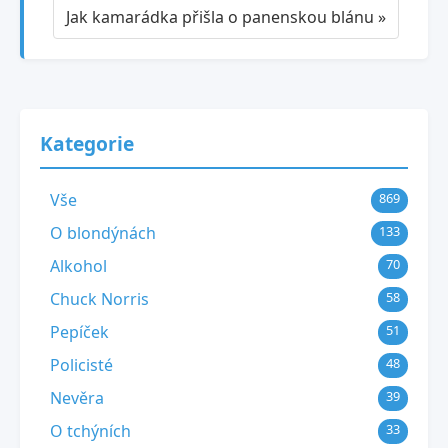
Jak kamarádka přišla o panenskou blánu »
Kategorie
Vše
869
O blondýnách
133
Alkohol
70
Chuck Norris
58
Pepíček
51
Policisté
48
Nevěra
39
O tchýních
33