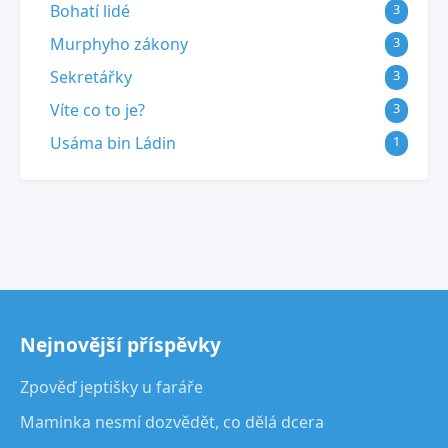
Bohatí lidé
3
Murphyho zákony
3
Sekretářky
3
Víte co to je?
3
Usáma bin Ládin
1
Nejnovější příspěvky
Zpověď jeptišky u faráře
Maminka nesmí dozvědět, co dělá dcera