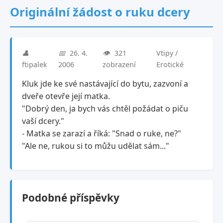
Originální žádost o ruku dcery
👤
📅
26. 4.
👁️
321
Vtipy /
ftipalek
2006
zobrazení
Erotické
Kluk jde ke své nastávající do bytu, zazvoní a
dveře otevře její matka.
"Dobrý den, ja bych vás chtěl požádat o piču
vaší dcery."
- Matka se zarazí a říká: "Snad o ruke, ne?"
"Ale ne, rukou si to můžu udělat sám..."
Podobné příspěvky