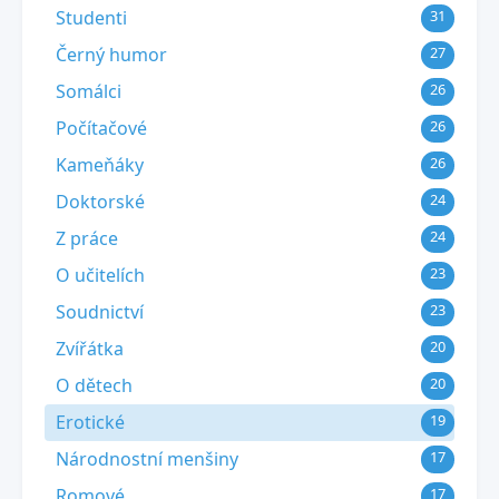
Studenti
31
Černý humor
27
Somálci
26
Počítačové
26
Kameňáky
26
Doktorské
24
Z práce
24
O učitelích
23
Soudnictví
23
Zvířátka
20
O dětech
20
Erotické
19
Národnostní menšiny
17
Romové
17