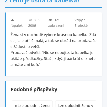
Z čeho je ušitá ta kabelka?
👤
📅
8. 5.
👁️
321
Vtipy /
ftipalek
2006
zobrazení
Erotické
Žena si v obchodě vybere krásnou kabelku. Zdá
se jí ale příliš malá, a tak se obrátí na prodavače
s žádostí o vetší.
Prodavač odvětí: "Nic se nebojte, ta kabelka je
ušitá z předkožky. Stačí, když jí párkrát olíznete
a máte z ní kufr."
Podobné příspěvky
« Lze oplodnit ženu
Lze oplodnit ženu v