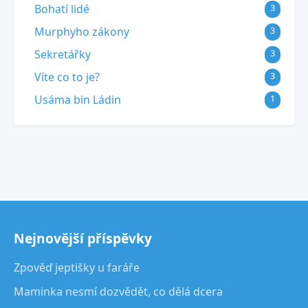
Bohatí lidé
3
Murphyho zákony
3
Sekretářky
3
Víte co to je?
3
Usáma bin Ládin
1
Nejnovější příspěvky
Zpověď jeptišky u faráře
Maminka nesmí dozvědět, co dělá dcera