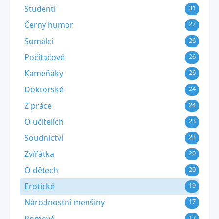
Studenti
31
Černý humor
27
Somálci
26
Počítačové
26
Kameňáky
26
Doktorské
24
Z práce
24
O učitelích
23
Soudnictví
23
Zvířátka
20
O dětech
20
Erotické
19
Národnostní menšiny
17
Romové
17