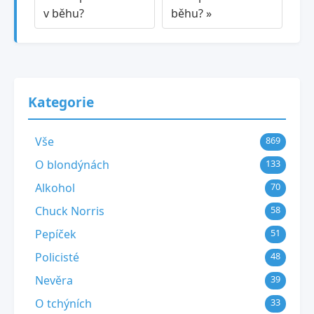
v běhu?
běhu? »
Kategorie
Vše
869
O blondýnách
133
Alkohol
70
Chuck Norris
58
Pepíček
51
Policisté
48
Nevěra
39
O tchýních
33