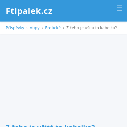
☰
Ftipalek.cz
Příspěvky
›
Vtipy
›
Erotické
›
Z čeho je ušitá ta kabelka?