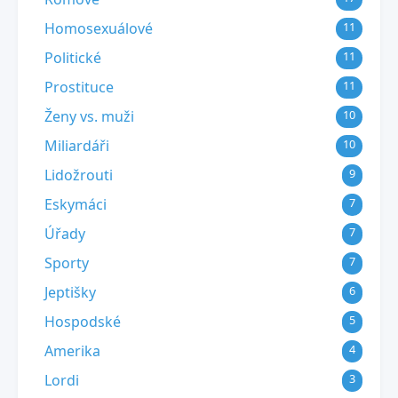
Homosexuálové
11
Politické
11
Prostituce
11
Ženy vs. muži
10
Miliardáři
10
Lidožrouti
9
Eskymáci
7
Úřady
7
Sporty
7
Jeptišky
6
Hospodské
5
Amerika
4
Lordi
3