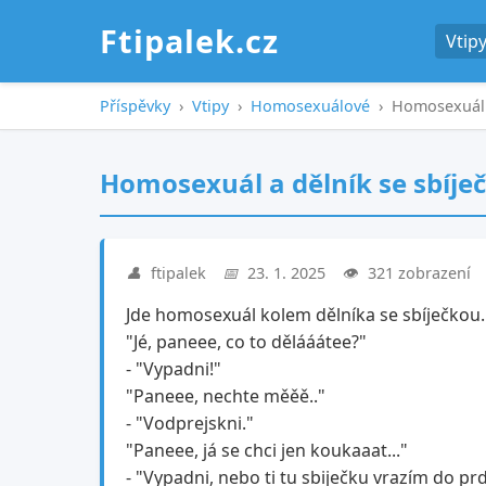
Ftipalek.cz
Vtip
Příspěvky
›
Vtipy
›
Homosexuálové
›
Homosexuál a
Homosexuál a dělník se sbíje
👤
ftipalek
📅
23. 1. 2025
👁️
321 zobrazení
Jde homosexuál kolem dělníka se sbíječkou.
"Jé, paneee, co to dělááátee?"
- "Vypadni!"
"Paneee, nechte měěě.."
- "Vodprejskni."
"Paneee, já se chci jen koukaaat..."
- "Vypadni, nebo ti tu sbiječku vrazím do prd