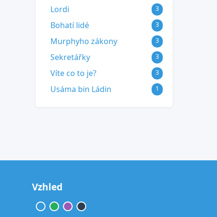
Lordi
3
Bohatí lidé
3
Murphyho zákony
3
Sekretářky
3
Víte co to je?
3
Usáma bin Ládin
1
Vzhled