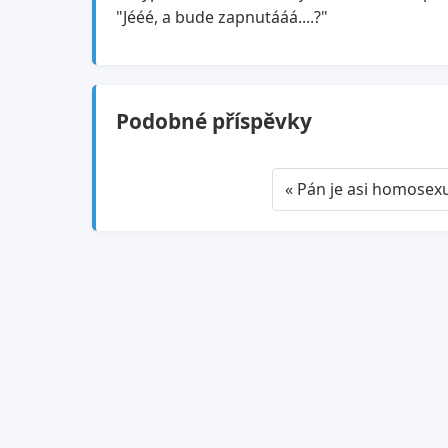
"Jééé, a bude zapnutááá....?"
Podobné příspěvky
« Pán je asi homosex