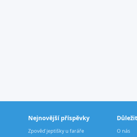
Nejnovější příspěvky
Důleži
Zpověď jeptišky u faráře
O nás