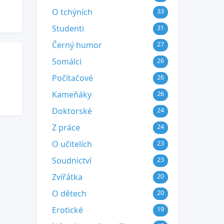
O tchýních
33
Studenti
31
Černý humor
27
Somálci
26
Počítačové
26
Kameňáky
26
Doktorské
24
Z práce
24
O učitelích
23
Soudnictví
23
Zvířátka
20
O dětech
20
Erotické
19