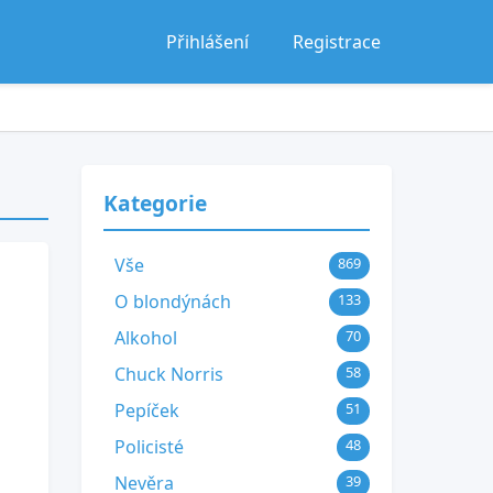
Přihlášení
Registrace
Kategorie
Vše
869
O blondýnách
133
Alkohol
70
Chuck Norris
58
Pepíček
51
Policisté
48
Nevěra
39