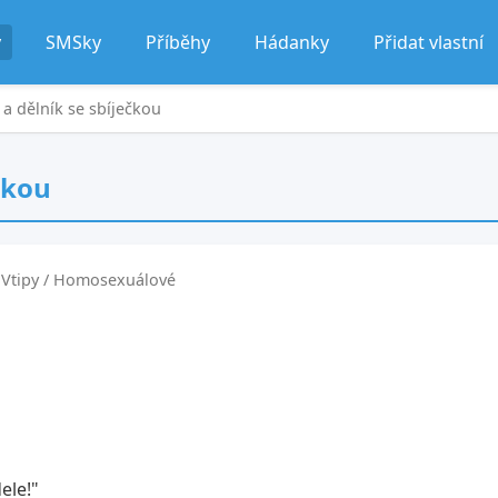
y
SMSky
Příběhy
Hádanky
Přidat vlastní
 dělník se sbíječkou
čkou
Vtipy / Homosexuálové
ele!"