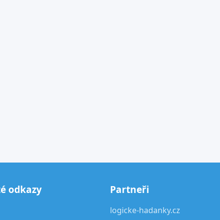
té odkazy
Partneři
logicke-hadanky.cz