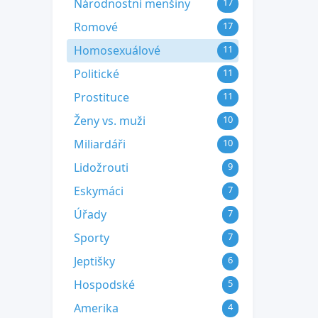
Národnostní menšiny
17
Romové
17
Homosexuálové
11
Politické
11
Prostituce
11
Ženy vs. muži
10
Miliardáři
10
Lidožrouti
9
Eskymáci
7
Úřady
7
Sporty
7
Jeptišky
6
Hospodské
5
Amerika
4