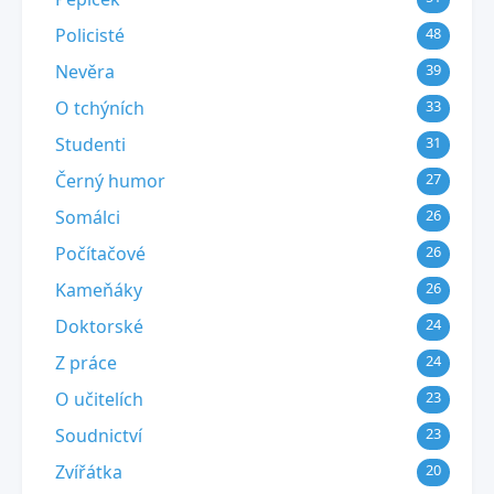
Policisté
48
Nevěra
39
O tchýních
33
Studenti
31
Černý humor
27
Somálci
26
Počítačové
26
Kameňáky
26
Doktorské
24
Z práce
24
O učitelích
23
Soudnictví
23
Zvířátka
20