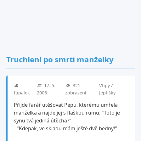
Truchlení po smrti manželky
👤
📅
17. 5.
👁️
321
Vtipy /
ftipalek
2006
zobrazení
Jeptišky
Přijde farář utěšovat Pepu, kterému umřela
manželka a najde jej s flaškou rumu: "Toto je
synu tvá jediná útěcha?"
- "Kdepak, ve skladu mám ještě dvě bedny!"