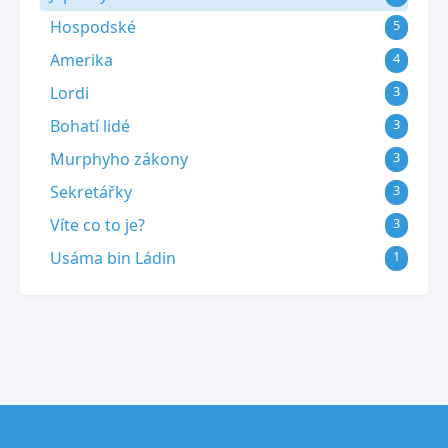
Hospodské
5
Amerika
4
Lordi
3
Bohatí lidé
3
Murphyho zákony
3
Sekretářky
3
Víte co to je?
3
Usáma bin Ládin
1