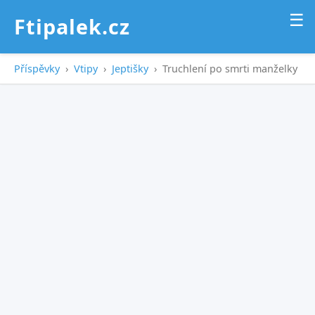
☰
Ftipalek.cz
Příspěvky
›
Vtipy
›
Jeptišky
›
Truchlení po smrti manželky