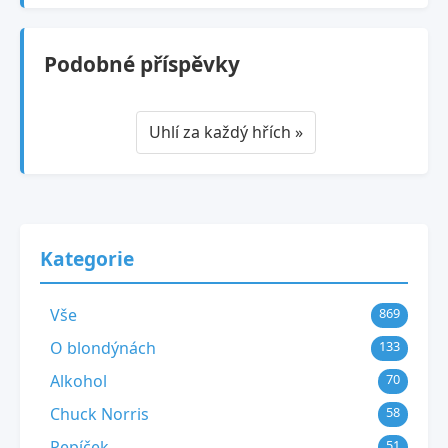
Podobné příspěvky
Uhlí za každý hřích »
Kategorie
Vše
869
O blondýnách
133
Alkohol
70
Chuck Norris
58
Pepíček
51