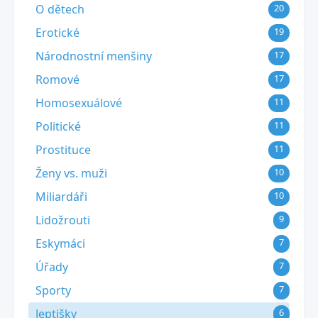
O dětech
20
Erotické
19
Národnostní menšiny
17
Romové
17
Homosexuálové
11
Politické
11
Prostituce
11
Ženy vs. muži
10
Miliardáři
10
Lidožrouti
9
Eskymáci
7
Úřady
7
Sporty
7
Jeptišky
6