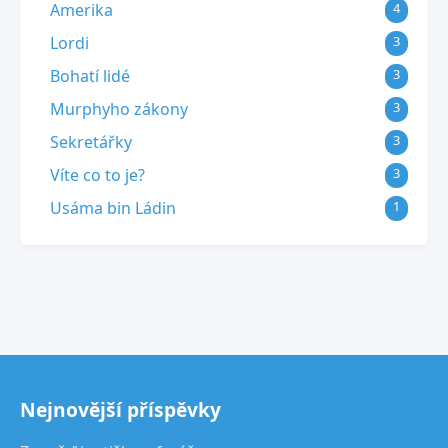
Amerika
4
Lordi
3
Bohatí lidé
3
Murphyho zákony
3
Sekretářky
3
Víte co to je?
3
Usáma bin Ládin
1
Nejnovější příspěvky