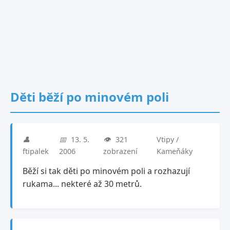
Děti běží po minovém poli
👤
📅
13. 5.
👁️
321
Vtipy /
ftipalek
2006
zobrazení
Kameňáky
Běží si tak děti po minovém poli a rozhazují
rukama... nekteré až 30 metrů.