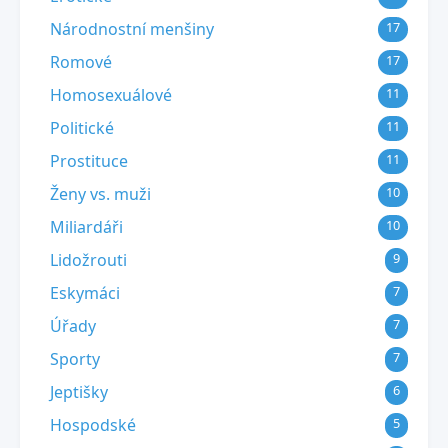
Národnostní menšiny
17
Romové
17
Homosexuálové
11
Politické
11
Prostituce
11
Ženy vs. muži
10
Miliardáři
10
Lidožrouti
9
Eskymáci
7
Úřady
7
Sporty
7
Jeptišky
6
Hospodské
5