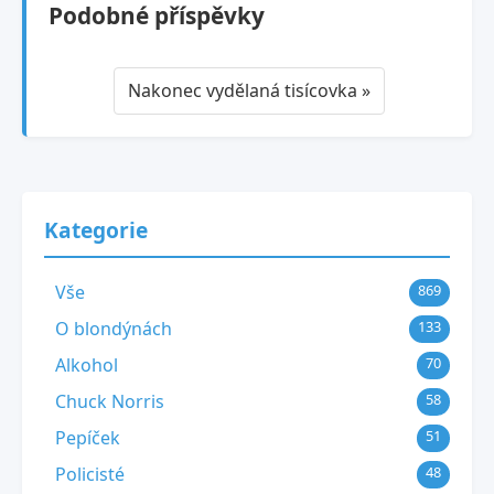
Podobné příspěvky
Nakonec vydělaná tisícovka »
Kategorie
Vše
869
O blondýnách
133
Alkohol
70
Chuck Norris
58
Pepíček
51
Policisté
48