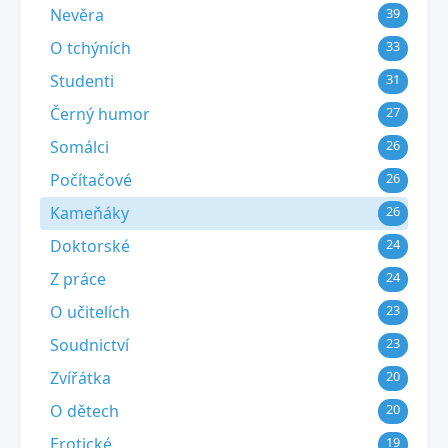
Nevěra
39
O tchýních
33
Studenti
31
Černý humor
27
Somálci
26
Počítačové
26
Kameňáky
26
Doktorské
24
Z práce
24
O učitelích
23
Soudnictví
23
Zvířátka
20
O dětech
20
Erotické
19