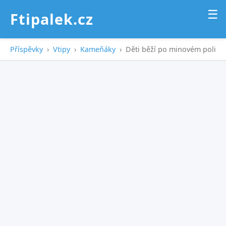
☰
Ftipalek.cz
Příspěvky
›
Vtipy
›
Kameňáky
›
Děti běží po minovém poli