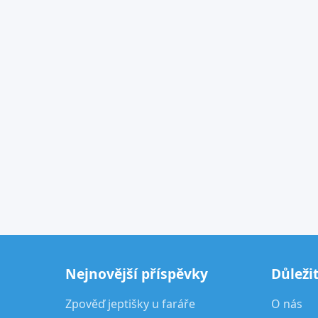
Nejnovější příspěvky
Důleži
Zpověď jeptišky u faráře
O nás