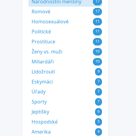
Národnostní menšiny
17
Romové
17
Homosexuálové
11
Politické
11
Prostituce
11
Ženy vs. muži
10
Miliardáři
10
Lidožrouti
9
Eskymáci
7
Úřady
7
Sporty
7
Jeptišky
6
Hospodské
5
Amerika
4