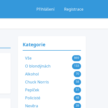
Přihlášení
Registrace
Kategorie
Vše
869
O blondýnách
133
Alkohol
70
Chuck Norris
58
Pepíček
51
Policisté
48
Nevěra
39