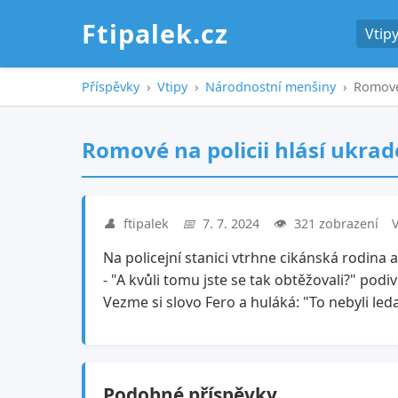
Ftipalek.cz
Vtip
Příspěvky
›
Vtipy
›
Národnostní menšiny
›
Romové 
Romové na policii hlásí ukrad
👤
ftipalek
📅
7. 7. 2024
👁️
321 zobrazení
Na policejní stanici vtrhne cikánská rodina a
- "A kvůli tomu jste se tak obtěžovali?" podiv
Vezme si slovo Fero a huláká: "To nebyli leda
Podobné příspěvky