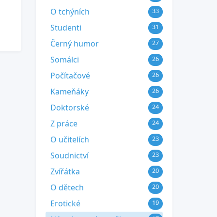
O tchýních
33
Studenti
31
Černý humor
27
Somálci
26
Počítačové
26
Kameňáky
26
Doktorské
24
Z práce
24
O učitelích
23
Soudnictví
23
Zvířátka
20
O dětech
20
Erotické
19