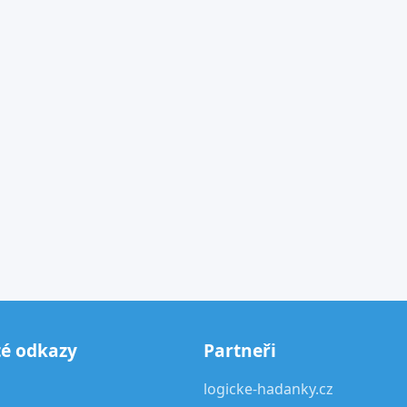
té odkazy
Partneři
logicke-hadanky.cz