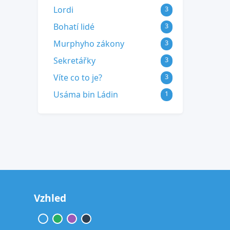
Lordi
3
Bohatí lidé
3
Murphyho zákony
3
Sekretářky
3
Víte co to je?
3
Usáma bin Ládin
1
Vzhled