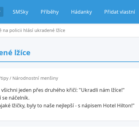
y
SMSky
Příběhy
Hádanky
Přidat vlastní
na policii hlásí ukradené lžíce
ené lžíce
Vtipy / Národnostní menšiny
 všichni jeden přes druhého křičí: "Ukradli nám lžíce!"
í se náčelník.
jaké lžičky, byly to naše nejlepší - s nápisem Hotel Hilton!"