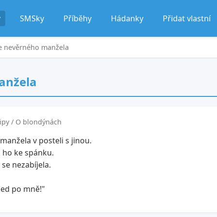
y
SMSky
Příběhy
Hádanky
Přidat vlastní
e nevěrného manžela
anžela
ipy / O blondýnách
manžela v posteli s jinou.
si ho ke spánku.
se nezabíjela.
hned po mně!"