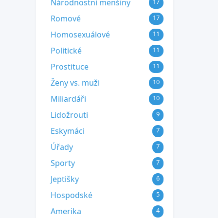
Národnostní menšiny
17
Romové
17
Homosexuálové
11
Politické
11
Prostituce
11
Ženy vs. muži
10
Miliardáři
10
Lidožrouti
9
Eskymáci
7
Úřady
7
Sporty
7
Jeptišky
6
Hospodské
5
Amerika
4