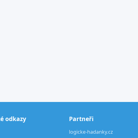
té odkazy
Partneři
logicke-hadanky.cz