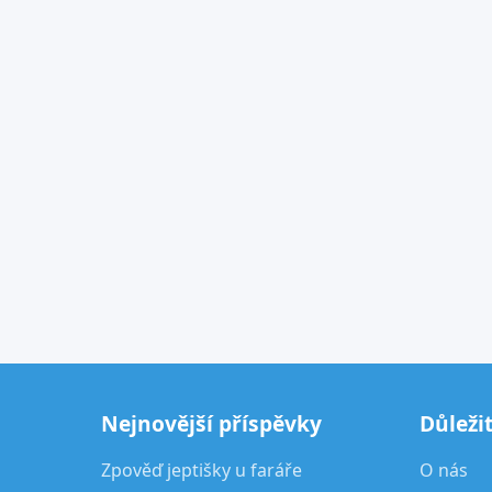
Nejnovější příspěvky
Důleži
Zpověď jeptišky u faráře
O nás