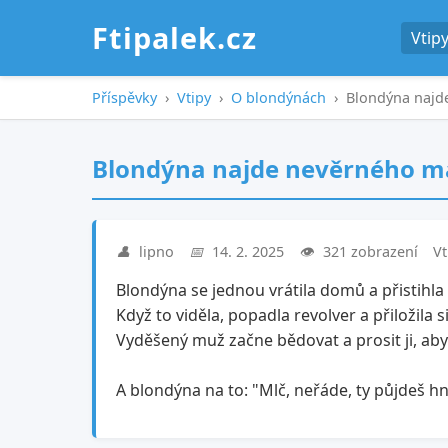
Ftipalek.cz
Vtip
Příspěvky
›
Vtipy
›
O blondýnách
›
Blondýna najd
Blondýna najde nevěrného m
👤
lipno
📅
14. 2. 2025
👁️
321 zobrazení
Vt
Blondýna se jednou vrátila domů a přistihla 
Když to viděla, popadla revolver a přiložila 
Vyděšený muž začne bědovat a prosit ji, aby 
A blondýna na to: "Mlč, neřáde, ty půjdeš 