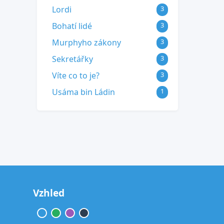
Lordi
3
Bohatí lidé
3
Murphyho zákony
3
Sekretářky
3
Víte co to je?
3
Usáma bin Ládin
1
Vzhled