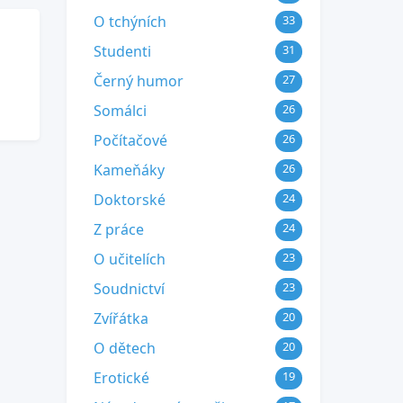
O tchýních
33
Studenti
31
Černý humor
27
Somálci
26
Počítačové
26
Kameňáky
26
Doktorské
24
Z práce
24
O učitelích
23
Soudnictví
23
Zvířátka
20
O dětech
20
Erotické
19