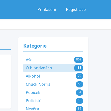
Přihlášení
Registrace
Kategorie
Vše
869
O blondýnách
133
Alkohol
70
Chuck Norris
58
Pepíček
51
Policisté
48
Nevěra
39