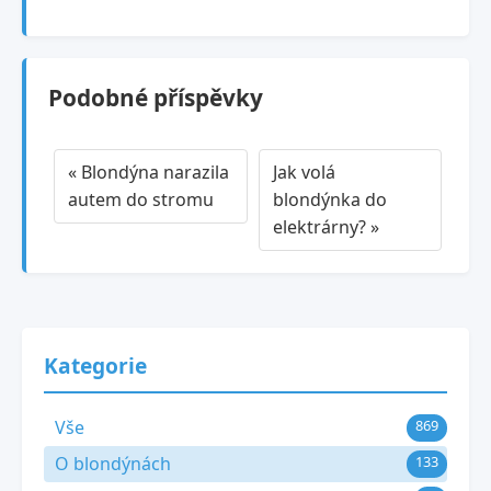
Podobné příspěvky
« Blondýna narazila
Jak volá
autem do stromu
blondýnka do
elektrárny? »
Kategorie
Vše
869
O blondýnách
133