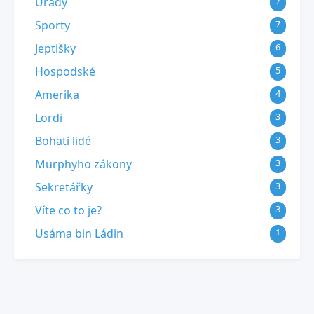
Úřady
7
Sporty
7
Jeptišky
6
Hospodské
5
Amerika
4
Lordi
3
Bohatí lidé
3
Murphyho zákony
3
Sekretářky
3
Víte co to je?
3
Usáma bin Ládin
1