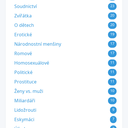
Soudnictví
23
Zvířátka
20
O dětech
20
Erotické
19
Národnostní menšiny
17
Romové
17
Homosexuálové
11
Politické
11
Prostituce
11
Ženy vs. muži
10
Miliardáři
10
Lidožrouti
9
Eskymáci
7