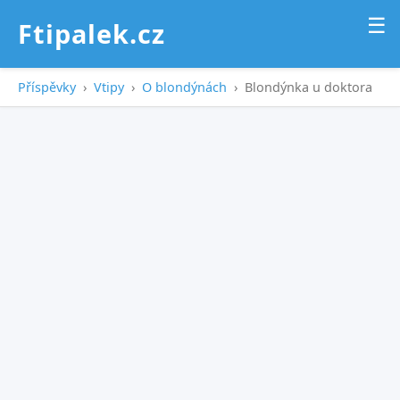
☰
Ftipalek.cz
Příspěvky
›
Vtipy
›
O blondýnách
›
Blondýnka u doktora