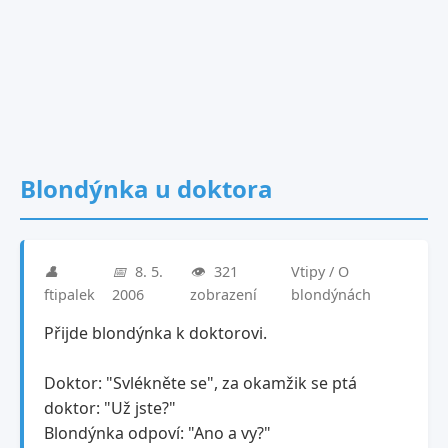
Blondýnka u doktora
👤
📅
8. 5.
👁️
321
Vtipy / O
ftipalek
2006
zobrazení
blondýnách
Přijde blondýnka k doktorovi.
Doktor: "Svlékněte se", za okamžik se ptá
doktor: "Už jste?"
Blondýnka odpoví: "Ano a vy?"