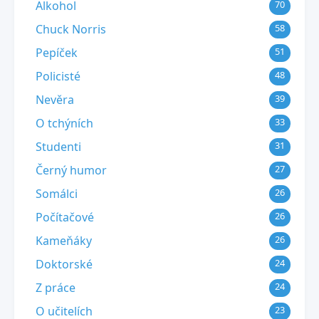
Alkohol
70
Chuck Norris
58
Pepíček
51
Policisté
48
Nevěra
39
O tchýních
33
Studenti
31
Černý humor
27
Somálci
26
Počítačové
26
Kameňáky
26
Doktorské
24
Z práce
24
O učitelích
23