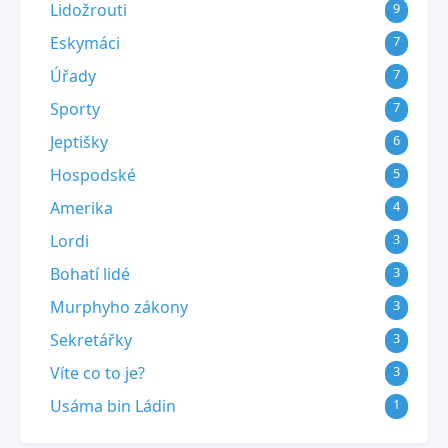
Lidožrouti
9
Eskymáci
7
Úřady
7
Sporty
7
Jeptišky
6
Hospodské
5
Amerika
4
Lordi
3
Bohatí lidé
3
Murphyho zákony
3
Sekretářky
3
Víte co to je?
3
Usáma bin Ládin
1