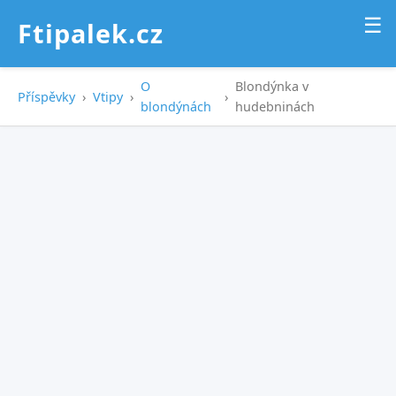
☰
Ftipalek.cz
O
Blondýnka v
Příspěvky
›
Vtipy
›
›
blondýnách
hudebninách