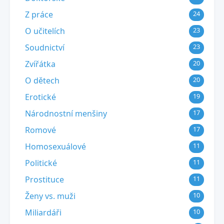
Z práce
24
O učitelích
23
Soudnictví
23
Zvířátka
20
O dětech
20
Erotické
19
Národnostní menšiny
17
Romové
17
Homosexuálové
11
Politické
11
Prostituce
11
Ženy vs. muži
10
Miliardáři
10