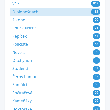
Vše
869
O blondýnách
133
Alkohol
70
Chuck Norris
58
Pepíček
51
Policisté
48
Nevěra
39
O tchýních
33
Studenti
31
Černý humor
27
Somálci
26
Počítačové
26
Kameňáky
26
Doktorské
24