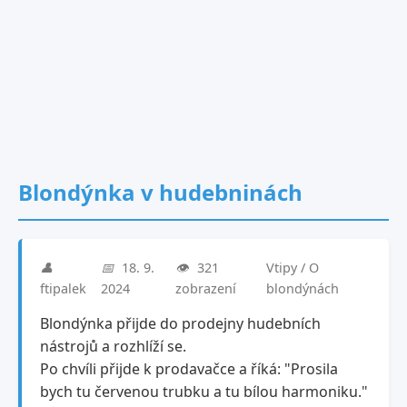
Blondýnka v hudebninách
👤
📅
18. 9.
👁️
321
Vtipy / O
ftipalek
2024
zobrazení
blondýnách
Blondýnka přijde do prodejny hudebních
nástrojů a rozhlíží se.
Po chvíli přijde k prodavačce a říká: "Prosila
bych tu červenou trubku a tu bílou harmoniku."