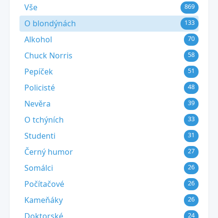
Vše
869
O blondýnách
133
Alkohol
70
Chuck Norris
58
Pepíček
51
Policisté
48
Nevěra
39
O tchýních
33
Studenti
31
Černý humor
27
Somálci
26
Počítačové
26
Kameňáky
26
Doktorské
24