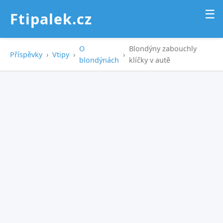
☰
Ftipalek.cz
O
Blondýny zabouchly
Příspěvky
›
Vtipy
›
›
blondýnách
klíčky v autě