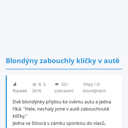
Blondýny zabouchly klíčky v autě
👤
📅
8. 5.
👁️
321
Vtipy / O
ftipalek
2016
zobrazení
blondýnách
Dvě blondýnky přijdou ke svému autu a jedna
říká: "Hele, nechaly jsme v autě zabouchnuté
klíčky."
Jedna se šťourá v zámku sponkou do vlasů,