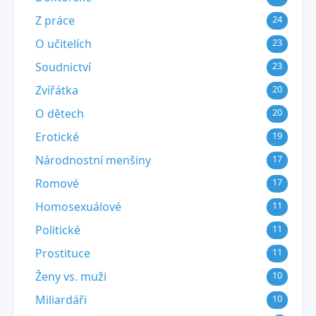
Z práce
24
O učitelích
23
Soudnictví
23
Zvířátka
20
O dětech
20
Erotické
19
Národnostní menšiny
17
Romové
17
Homosexuálové
11
Politické
11
Prostituce
11
Ženy vs. muži
10
Miliardáři
10