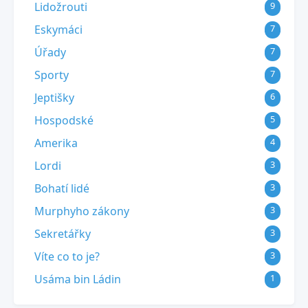
Lidožrouti
9
Eskymáci
7
Úřady
7
Sporty
7
Jeptišky
6
Hospodské
5
Amerika
4
Lordi
3
Bohatí lidé
3
Murphyho zákony
3
Sekretářky
3
Víte co to je?
3
Usáma bin Ládin
1