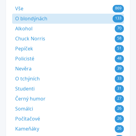
Vše
869
O blondýnách
133
Alkohol
70
Chuck Norris
58
Pepíček
51
Policisté
48
Nevěra
39
O tchýních
33
Studenti
31
Černý humor
27
Somálci
26
Počítačové
26
Kameňáky
26