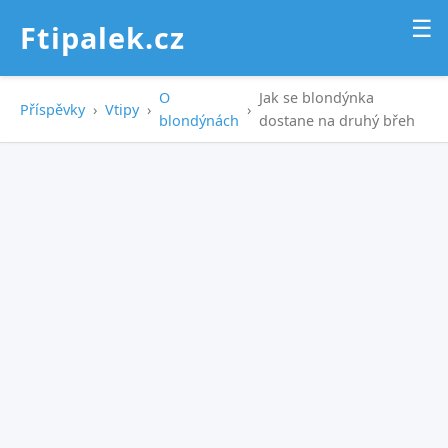
☰
Ftipalek.cz
O
Jak se blondýnka
Příspěvky
›
Vtipy
›
›
blondýnách
dostane na druhý břeh