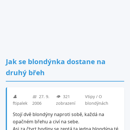
Jak se blondýnka dostane na
druhý břeh
👤
📅
27. 9.
👁️
321
Vtipy / O
ftipalek
2006
zobrazení
blondýnách
Stojí dvě blondýny naproti sobě, každá na
opačném břehu a civí na sebe.
Asi za čtvrt hodiny se zeptá ta jedna blondýna té