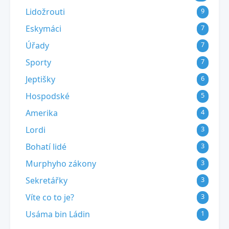
Lidožrouti
9
Eskymáci
7
Úřady
7
Sporty
7
Jeptišky
6
Hospodské
5
Amerika
4
Lordi
3
Bohatí lidé
3
Murphyho zákony
3
Sekretářky
3
Víte co to je?
3
Usáma bin Ládin
1