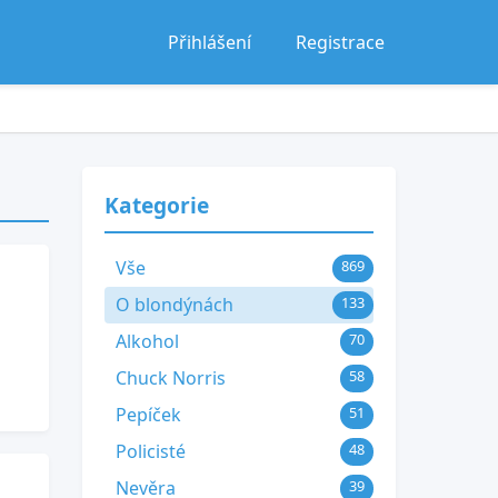
Přihlášení
Registrace
Kategorie
Vše
869
O blondýnách
133
Alkohol
70
Chuck Norris
58
Pepíček
51
Policisté
48
Nevěra
39