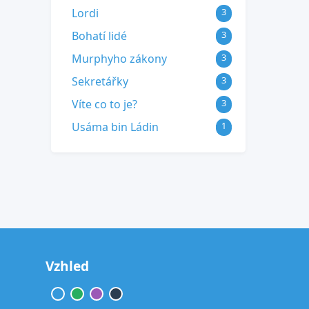
Lordi
3
Bohatí lidé
3
Murphyho zákony
3
Sekretářky
3
Víte co to je?
3
Usáma bin Ládin
1
Vzhled