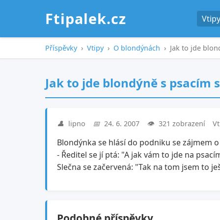
Ftipalek.cz
Vtip
Příspěvky
›
Vtipy
›
O blondýnách
›
Jak to jde blo
Jak to jde blondýně s psacím 
👤
lipno
📅
24. 6. 2007
👁️
321 zobrazení
Vt
Blondýnka se hlásí do podniku se zájmem o 
- Ředitel se jí ptá: "A jak vám to jde na psacím
Slečna se začervená: "Tak na tom jsem to ješ
Podobné příspěvky