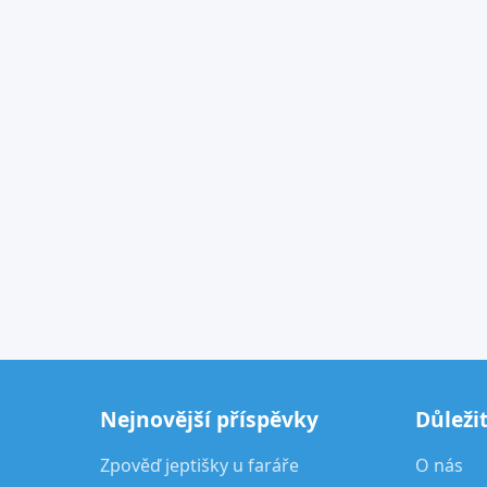
Nejnovější příspěvky
Důleži
Zpověď jeptišky u faráře
O nás