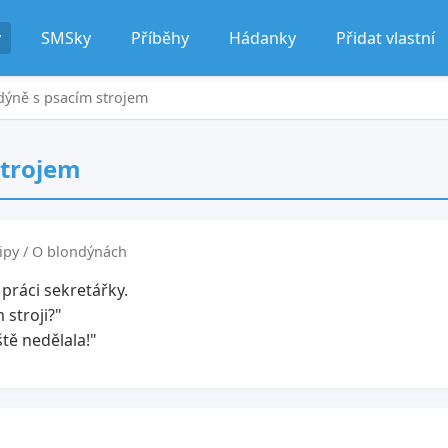
y
SMSky
Příběhy
Hádanky
Přidat vlastní
ndýně s psacím strojem
strojem
ipy / O blondýnách
práci sekretářky.
 stroji?"
tě nedělala!"