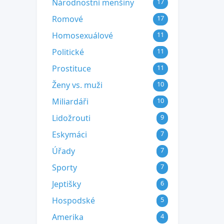
Národnostní menšiny
17
Romové
17
Homosexuálové
11
Politické
11
Prostituce
11
Ženy vs. muži
10
Miliardáři
10
Lidožrouti
9
Eskymáci
7
Úřady
7
Sporty
7
Jeptišky
6
Hospodské
5
Amerika
4