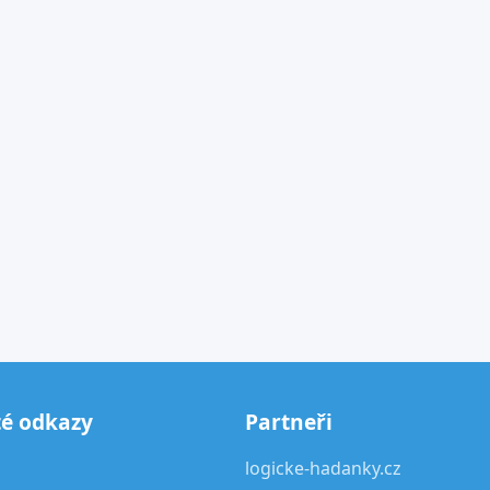
té odkazy
Partneři
logicke-hadanky.cz