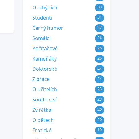
O tchýních
33
Studenti
31
Černý humor
27
Somálci
26
Počítačové
26
Kameňáky
26
Doktorské
24
Z práce
24
O učitelích
23
Soudnictví
23
Zvířátka
20
O dětech
20
Erotické
19