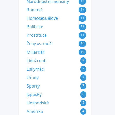
Národnostní menšiny
17
Romové
17
Homosexuálové
11
Politické
11
Prostituce
11
Ženy vs. muži
10
Miliardáři
10
Lidožrouti
9
Eskymáci
7
Úřady
7
Sporty
7
Jeptišky
6
Hospodské
5
Amerika
4