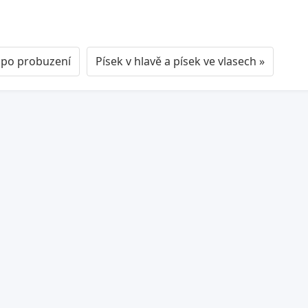
í po probuzení
Písek v hlavě a písek ve vlasech »