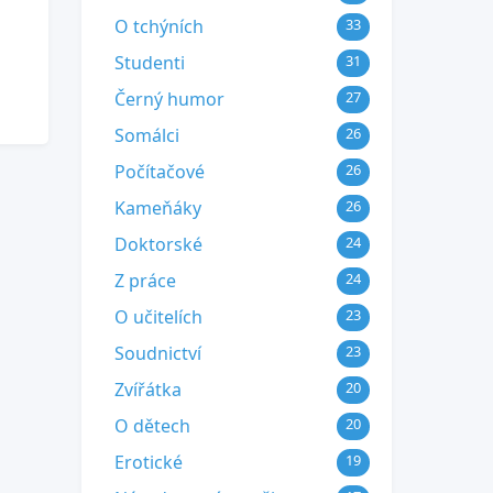
O tchýních
33
Studenti
31
Černý humor
27
Somálci
26
Počítačové
26
Kameňáky
26
Doktorské
24
Z práce
24
O učitelích
23
Soudnictví
23
Zvířátka
20
O dětech
20
Erotické
19