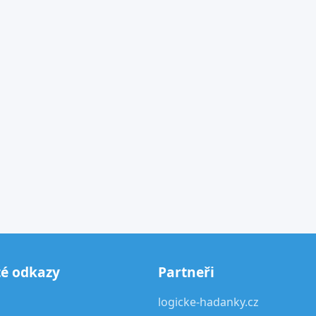
té odkazy
Partneři
logicke-hadanky.cz