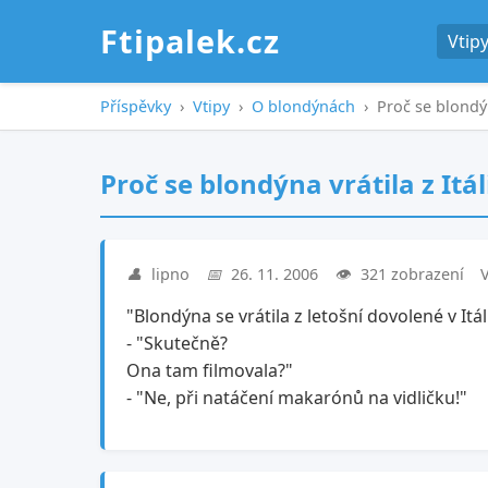
Ftipalek.cz
Vtip
Příspěvky
›
Vtipy
›
O blondýnách
›
Proč se blondýn
Proč se blondýna vrátila z Itá
👤
lipno
📅
26. 11. 2006
👁️
321 zobrazení
"Blondýna se vrátila z letošní dovolené v Itál
- "Skutečně?
Ona tam filmovala?"
- "Ne, při natáčení makarónů na vidličku!"