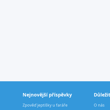
Nejnovější příspěvky
Důleži
Zpověď jeptišky u faráře
O nás