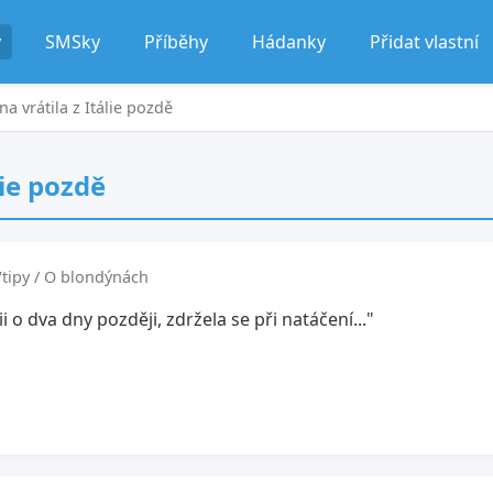
y
SMSky
Příběhy
Hádanky
Přidat vlastní
a vrátila z Itálie pozdě
lie pozdě
Vtipy / O blondýnách
ii o dva dny později, zdržela se při natáčení..."