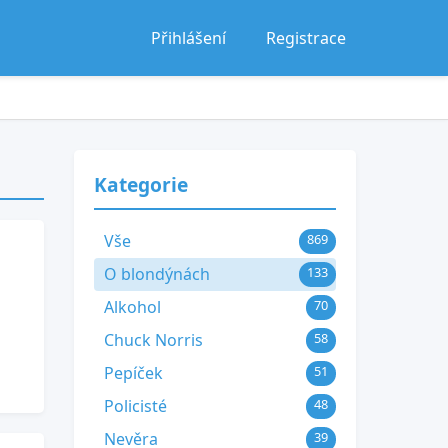
Přihlášení
Registrace
Kategorie
Vše
869
O blondýnách
133
Alkohol
70
Chuck Norris
58
Pepíček
51
Policisté
48
Nevěra
39