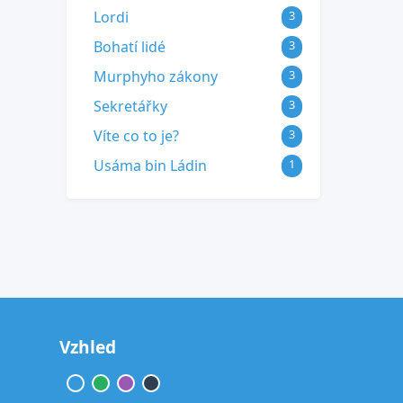
Lordi
3
Bohatí lidé
3
Murphyho zákony
3
Sekretářky
3
Víte co to je?
3
Usáma bin Ládin
1
Vzhled