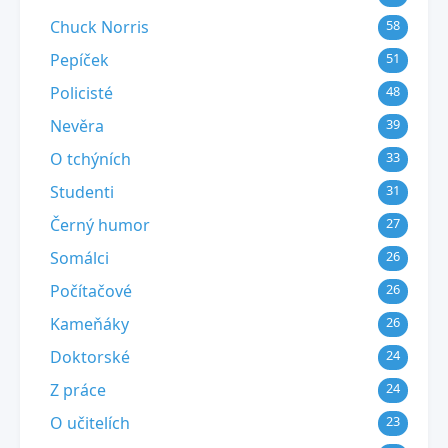
Chuck Norris
58
Pepíček
51
Policisté
48
Nevěra
39
O tchýních
33
Studenti
31
Černý humor
27
Somálci
26
Počítačové
26
Kameňáky
26
Doktorské
24
Z práce
24
O učitelích
23