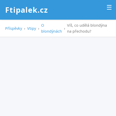
☰
Ftipalek.cz
O
Víš, co udělá blondýna
Příspěvky
›
Vtipy
›
›
blondýnách
na přechodu?