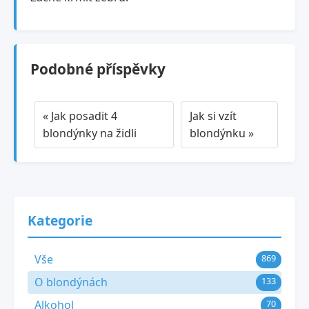
Podobné příspěvky
« Jak posadit 4
Jak si vzít
blondýnky na židli
blondýnku »
Kategorie
Vše
869
O blondýnách
133
Alkohol
70