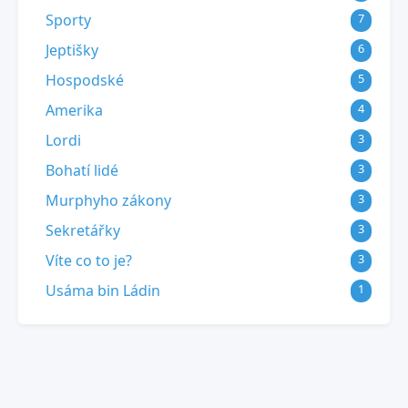
Sporty
7
Jeptišky
6
Hospodské
5
Amerika
4
Lordi
3
Bohatí lidé
3
Murphyho zákony
3
Sekretářky
3
Víte co to je?
3
Usáma bin Ládin
1