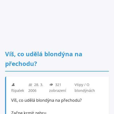
Víš, co udělá blondýna na
přechodu?
👤
📅
28. 3.
👁️
321
Vtipy / O
ftipalek
2006
zobrazení
blondýnách
Víš, co udělá blondýna na přechodu?
Začne krmit zebru.