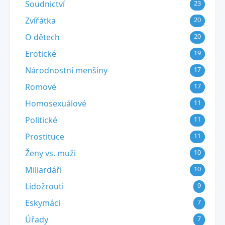
Soudnictví
23
Zvířátka
20
O dětech
20
Erotické
19
Národnostní menšiny
17
Romové
17
Homosexuálové
11
Politické
11
Prostituce
11
Ženy vs. muži
10
Miliardáři
10
Lidožrouti
9
Eskymáci
7
Úřady
7