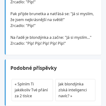
Zrcadlo: "Píp!"
Pak přijde brunetka a natřásá se: "Já si myslím,
že jsem nejkrásnější na světě!"
Zrcadlo: "Píp!"
Na řadě je blondýnka a začne: "Já si myslím..."
Zrcadlo: "Píp! Píp! Píp! Píp! Píp!"
Podobné příspěvky
« Splním Ti
Jak blondýnka
jakékoliv Tvé přání
získá inteligenci
za 2 tisíce
navíc? »