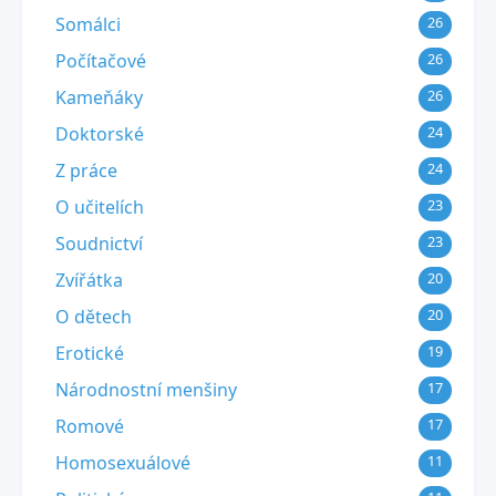
Somálci
26
Počítačové
26
Kameňáky
26
Doktorské
24
Z práce
24
O učitelích
23
Soudnictví
23
Zvířátka
20
O dětech
20
Erotické
19
Národnostní menšiny
17
Romové
17
Homosexuálové
11