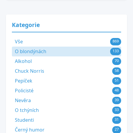
Kategorie
Vše
869
O blondýnách
133
Alkohol
70
Chuck Norris
58
Pepíček
51
Policisté
48
Nevěra
39
O tchýních
33
Studenti
31
Černý humor
27