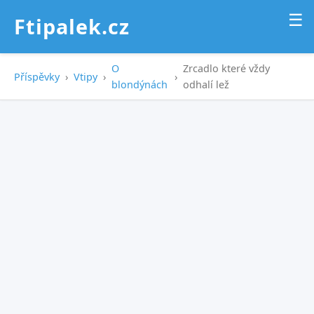
☰
Ftipalek.cz
O
Zrcadlo které vždy
Příspěvky
›
Vtipy
›
›
blondýnách
odhalí lež