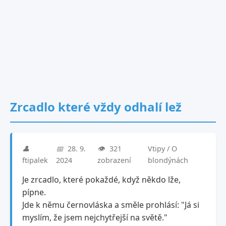
Zrcadlo které vždy odhalí lež
👤
📅
28. 9.
👁️
321
Vtipy / O
ftipalek
2024
zobrazení
blondýnách
Je zrcadlo, které pokaždé, když někdo lže,
pípne.
Jde k němu černovláska a směle prohlásí: "Já si
myslím, že jsem nejchytřejší na světě."