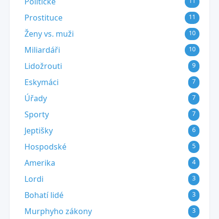
Politické
11
Prostituce
11
Ženy vs. muži
10
Miliardáři
10
Lidožrouti
9
Eskymáci
7
Úřady
7
Sporty
7
Jeptišky
6
Hospodské
5
Amerika
4
Lordi
3
Bohatí lidé
3
Murphyho zákony
3