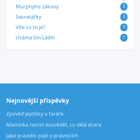
Murphyho zákony
3
Sekretářky
3
Víte co to je?
3
Usáma bin Ládin
1
Nejnovější příspěvky
Zpověď jeptišky u faráře
Maminka nesmí dozvědět, co dělá dcera
Jaké pravidlo platí o právnících