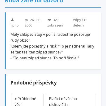
Rudá záře na obzoru
👤
📅
26. 11.
👁️
321
Vtipy / O
lipno
2006
zobrazení
dětech
Malý chlapec stojí v poli a radostně pozoruje
rudý obzor.
Kolem jde pocestný a říká: "To je nádhera! Taky
Tě tak těší ten západ slunce?"
- "To není západ slunce. To hoří škola!"
Podobné příspěvky
« Průhledné
Plačící děvče na
věci
pískovišti »