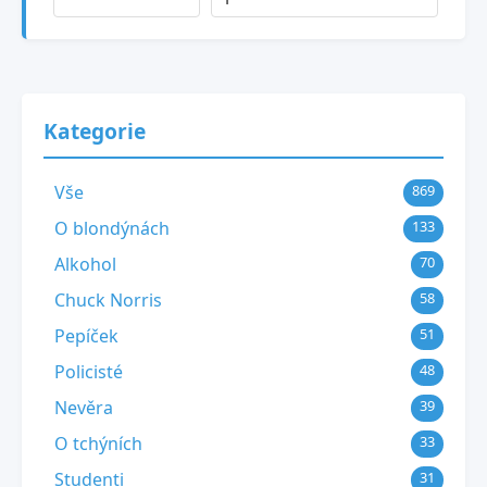
Kategorie
Vše
869
O blondýnách
133
Alkohol
70
Chuck Norris
58
Pepíček
51
Policisté
48
Nevěra
39
O tchýních
33
Studenti
31