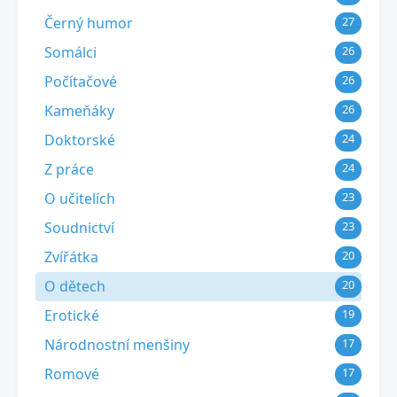
Černý humor
27
Somálci
26
Počítačové
26
Kameňáky
26
Doktorské
24
Z práce
24
O učitelích
23
Soudnictví
23
Zvířátka
20
O dětech
20
Erotické
19
Národnostní menšiny
17
Romové
17