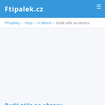
☰
Ftipalek.cz
Příspěvky
›
Vtipy
›
O dětech
›
Rudá záře na obzoru