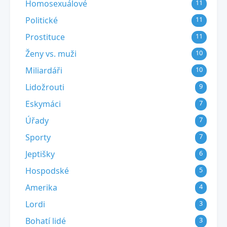
Homosexuálové
11
Politické
11
Prostituce
11
Ženy vs. muži
10
Miliardáři
10
Lidožrouti
9
Eskymáci
7
Úřady
7
Sporty
7
Jeptišky
6
Hospodské
5
Amerika
4
Lordi
3
Bohatí lidé
3