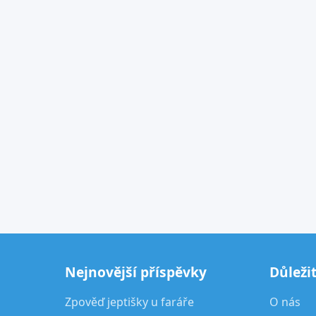
Nejnovější příspěvky
Důleži
Zpověď jeptišky u faráře
O nás