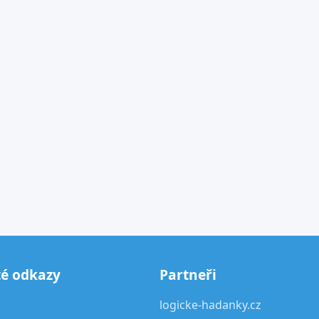
té odkazy
Partneři
logicke-hadanky.cz