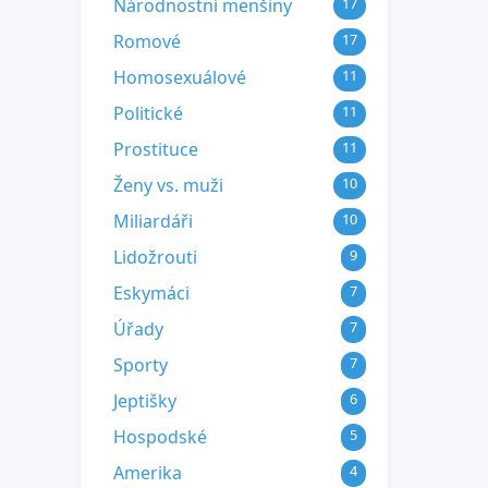
Národnostní menšiny
17
Romové
17
Homosexuálové
11
Politické
11
Prostituce
11
Ženy vs. muži
10
Miliardáři
10
Lidožrouti
9
Eskymáci
7
Úřady
7
Sporty
7
Jeptišky
6
Hospodské
5
Amerika
4