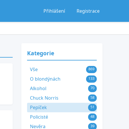
Přihlášení
Registrace
Kategorie
Vše
869
O blondýnách
133
Alkohol
70
Chuck Norris
58
Pepíček
51
Policisté
48
Nevěra
39