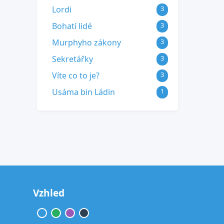
Lordi
3
Bohatí lidé
3
Murphyho zákony
3
Sekretářky
3
Víte co to je?
3
Usáma bin Ládin
1
Vzhled