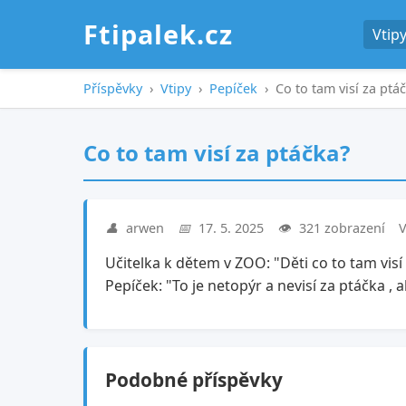
Ftipalek.cz
Vtip
Příspěvky
›
Vtipy
›
Pepíček
›
Co to tam visí za ptá
Co to tam visí za ptáčka?
👤
arwen
📅
17. 5. 2025
👁️
321 zobrazení
V
Učitelka k dětem v ZOO: "Děti co to tam visí
Pepíček: "To je netopýr a nevisí za ptáčka , a
Podobné příspěvky