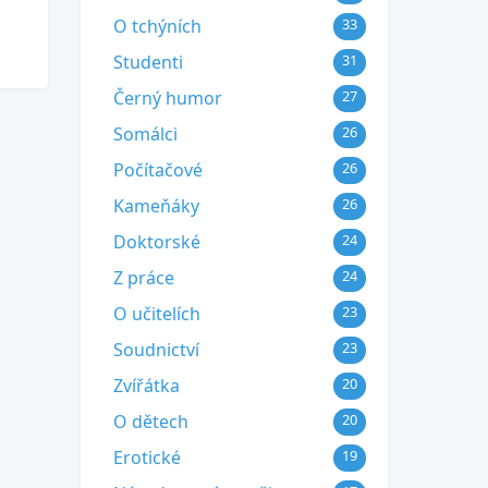
O tchýních
33
Studenti
31
Černý humor
27
Somálci
26
Počítačové
26
Kameňáky
26
Doktorské
24
Z práce
24
O učitelích
23
Soudnictví
23
Zvířátka
20
O dětech
20
Erotické
19