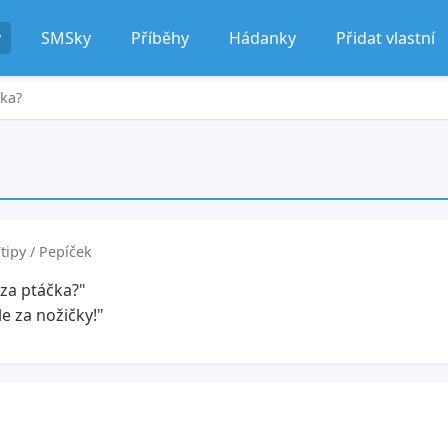
y
SMSky
Příběhy
Hádanky
Přidat vlastní
čka?
tipy / Pepíček
 za ptáčka?"
le za nožičky!"