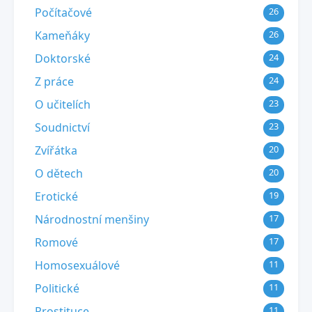
Počítačové
26
Kameňáky
26
Doktorské
24
Z práce
24
O učitelích
23
Soudnictví
23
Zvířátka
20
O dětech
20
Erotické
19
Národnostní menšiny
17
Romové
17
Homosexuálové
11
Politické
11
Prostituce
11