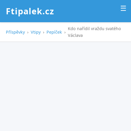
☰
Ftipalek.cz
Kdo nařídil vraždu svatého
Příspěvky
›
Vtipy
›
Pepíček
›
Václava