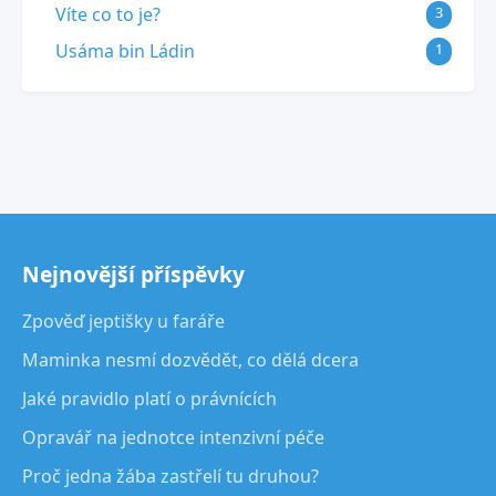
Víte co to je?
3
Usáma bin Ládin
1
Nejnovější příspěvky
Zpověď jeptišky u faráře
Maminka nesmí dozvědět, co dělá dcera
Jaké pravidlo platí o právnících
Opravář na jednotce intenzivní péče
Proč jedna žába zastřelí tu druhou?