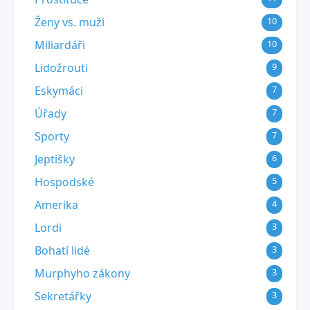
Ženy vs. muži
10
Miliardáři
10
Lidožrouti
9
Eskymáci
7
Úřady
7
Sporty
7
Jeptišky
6
Hospodské
5
Amerika
4
Lordi
3
Bohatí lidé
3
Murphyho zákony
3
Sekretářky
3