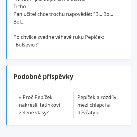
Ticho.
Pan učitel chce trochu napovědět: "B... Bo...
Bol..."
Po chvilce zvedne váhavě ruku Pepíček:
"Bolševici?"
Podobné příspěvky
« Proč Pepíček
Pepíček a rozdíly
nakreslil tatínkovi
mezi chlapci a
zelené vlasy?
děvčaty »