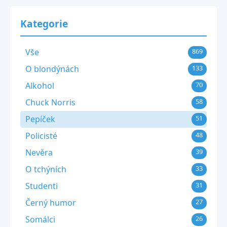
Kategorie
Vše
869
O blondýnách
133
Alkohol
70
Chuck Norris
58
Pepíček
51
Policisté
48
Nevěra
39
O tchýních
33
Studenti
31
Černý humor
27
Somálci
26