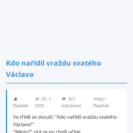
Kdo nařídil vraždu svatého
Václava
👤
📅
25. 1.
👁️
321
Vtipy /
ftipalek
2025
zobrazení
Pepíček
Ve třídě se zkouší: "Kdo nařídil vraždu svatého
Václava?"
"Nikdo?" ptá se po chvíli učitel...