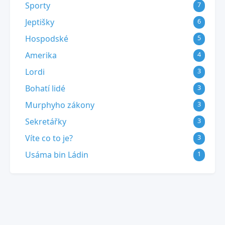
Sporty
7
Jeptišky
6
Hospodské
5
Amerika
4
Lordi
3
Bohatí lidé
3
Murphyho zákony
3
Sekretářky
3
Víte co to je?
3
Usáma bin Ládin
1