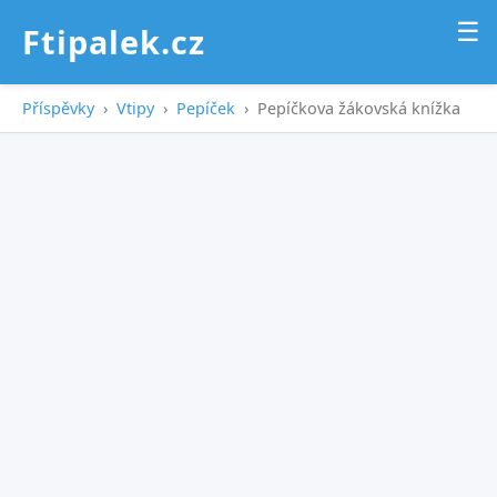
☰
Ftipalek.cz
Příspěvky
›
Vtipy
›
Pepíček
›
Pepíčkova žákovská knížka