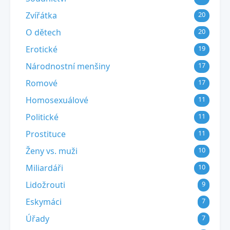
Zvířátka
20
O dětech
20
Erotické
19
Národnostní menšiny
17
Romové
17
Homosexuálové
11
Politické
11
Prostituce
11
Ženy vs. muži
10
Miliardáři
10
Lidožrouti
9
Eskymáci
7
Úřady
7