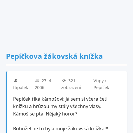
Pepíčkova žákovská knížka
👤
📅
27. 4.
👁️
321
Vtipy /
ftipalek
2006
zobrazení
Pepíček
Pepíček říká kámošovi: Já sem si včera četl
knížku a hrůzou my stály všechny vlasy.
Kámoš se ptá: Nějaký horor?
Bohužel ne to byla moje žákovská knížka!!!