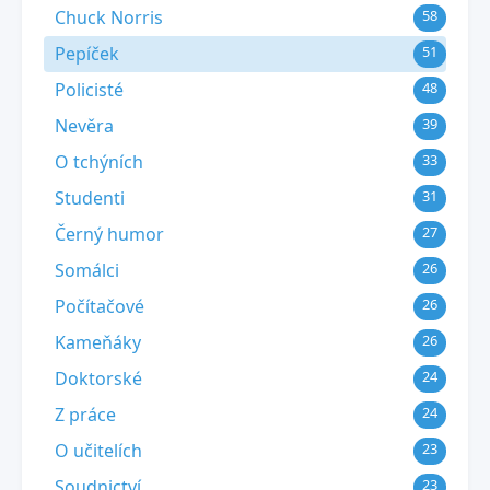
Chuck Norris
58
Pepíček
51
Policisté
48
Nevěra
39
O tchýních
33
Studenti
31
Černý humor
27
Somálci
26
Počítačové
26
Kameňáky
26
Doktorské
24
Z práce
24
O učitelích
23
Soudnictví
23