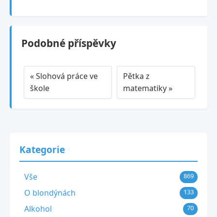
Podobné příspěvky
« Slohová práce ve
Pětka z
škole
matematiky »
Kategorie
Vše
869
O blondýnách
133
Alkohol
70