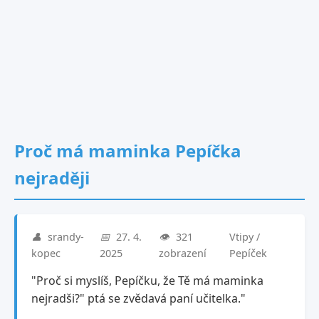
Proč má maminka Pepíčka
nejraději
👤
srandy-
📅
27. 4.
👁️
321
Vtipy /
kopec
2025
zobrazení
Pepíček
"Proč si myslíš, Pepíčku, že Tě má maminka
nejradši?" ptá se zvědavá paní učitelka."