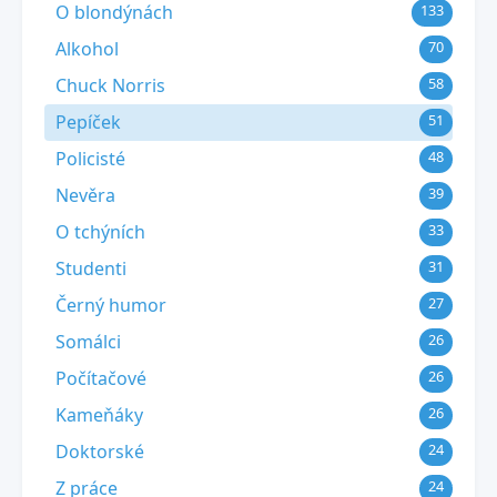
O blondýnách
133
Alkohol
70
Chuck Norris
58
Pepíček
51
Policisté
48
Nevěra
39
O tchýních
33
Studenti
31
Černý humor
27
Somálci
26
Počítačové
26
Kameňáky
26
Doktorské
24
Z práce
24