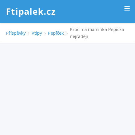
☰
Ftipalek.cz
Proč má maminka Pepíčka
Příspěvky
›
Vtipy
›
Pepíček
›
nejraději