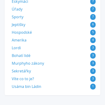
Eskymáci
7
Úřady
7
Sporty
7
Jeptišky
6
Hospodské
5
Amerika
4
Lordi
3
Bohatí lidé
3
Murphyho zákony
3
Sekretářky
3
Víte co to je?
3
Usáma bin Ládin
1