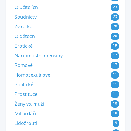
O učitelích
23
Soudnictví
23
Zvířátka
20
O dětech
20
Erotické
19
Národnostní menšiny
17
Romové
17
Homosexuálové
11
Politické
11
Prostituce
11
Ženy vs. muži
10
Miliardáři
10
Lidožrouti
9