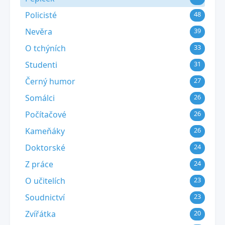
Policisté
48
Nevěra
39
O tchýních
33
Studenti
31
Černý humor
27
Somálci
26
Počítačové
26
Kameňáky
26
Doktorské
24
Z práce
24
O učitelích
23
Soudnictví
23
Zvířátka
20