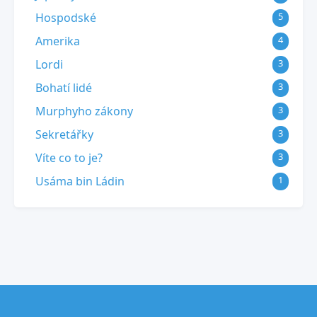
Hospodské
5
Amerika
4
Lordi
3
Bohatí lidé
3
Murphyho zákony
3
Sekretářky
3
Víte co to je?
3
Usáma bin Ládin
1