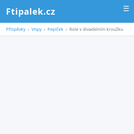
☰
Ftipalek.cz
Příspěvky
›
Vtipy
›
Pepíček
›
Role v divadelním kroužku