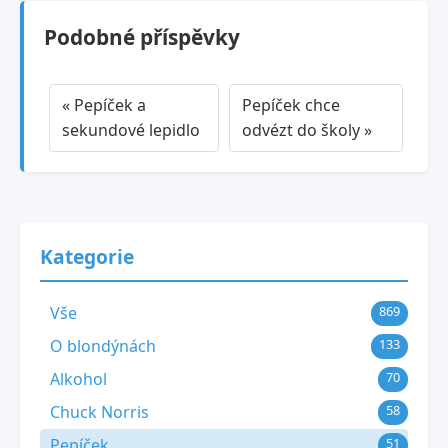
Podobné příspěvky
« Pepíček a
Pepíček chce
sekundové lepidlo
odvézt do školy »
Kategorie
Vše
869
O blondýnách
133
Alkohol
70
Chuck Norris
58
Pepíček
51