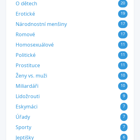
O dětech
20
Erotické
19
Národnostní menšiny
17
Romové
17
Homosexuálové
11
Politické
11
Prostituce
11
Ženy vs. muži
10
Miliardáři
10
Lidožrouti
9
Eskymáci
7
Úřady
7
Sporty
7
Jeptišky
6