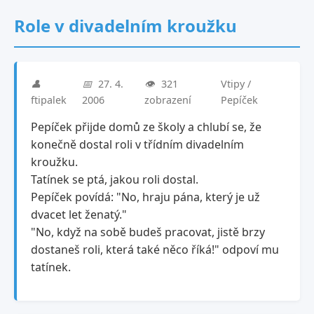
Role v divadelním kroužku
👤
📅
27. 4.
👁️
321
Vtipy /
ftipalek
2006
zobrazení
Pepíček
Pepíček přijde domů ze školy a chlubí se, že
konečně dostal roli v třídním divadelním
kroužku.
Tatínek se ptá, jakou roli dostal.
Pepíček povídá: "No, hraju pána, který je už
dvacet let ženatý."
"No, když na sobě budeš pracovat, jistě brzy
dostaneš roli, která také něco říká!" odpoví mu
tatínek.