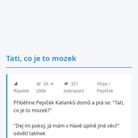
Tati, co je to mozek
👤
📅
26. 4.
👁️
321
Vtipy /
ftipalek
2006
zobrazení
Pepíček
Přiběhne Pepíček Kalianků domů a ptá se: "Tati,
co je to mozek?"
"Dej mi pokoj, já mám v hlavě úplně jiné věci!"
odvětí tatínek