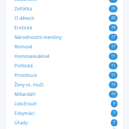
Zvířátka
20
O dětech
20
Erotické
19
Národnostní menšiny
17
Romové
17
Homosexuálové
11
Politické
11
Prostituce
11
Ženy vs. muži
10
Miliardáři
10
Lidožrouti
9
Eskymáci
7
Úřady
7