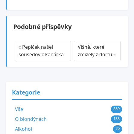
Podobné příspěvky
« Pepíček našel
Višně, které
sousedovic kanárka
zmizely z dortu »
Kategorie
Vše
869
O blondýnách
133
Alkohol
70