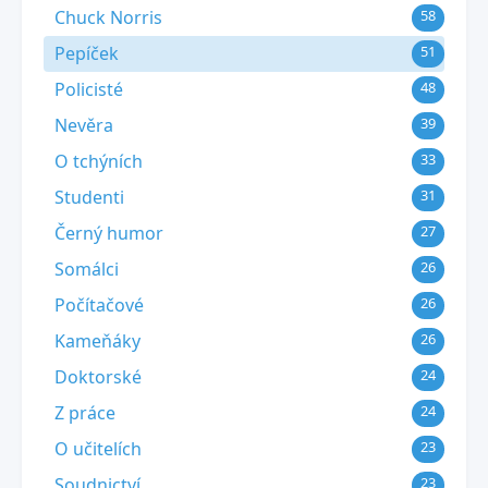
Chuck Norris
58
Pepíček
51
Policisté
48
Nevěra
39
O tchýních
33
Studenti
31
Černý humor
27
Somálci
26
Počítačové
26
Kameňáky
26
Doktorské
24
Z práce
24
O učitelích
23
Soudnictví
23