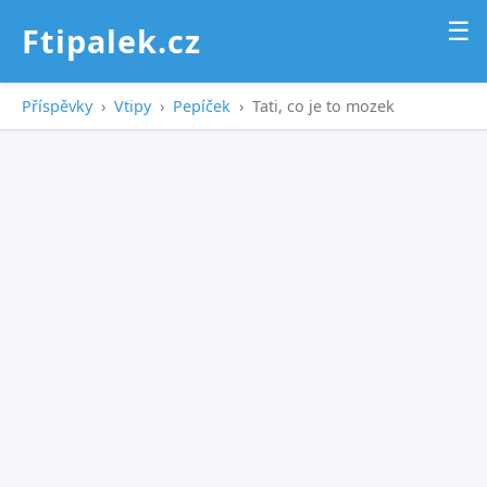
☰
Ftipalek.cz
Příspěvky
›
Vtipy
›
Pepíček
›
Tati, co je to mozek