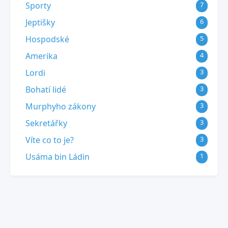
Sporty
7
Jeptišky
6
Hospodské
5
Amerika
4
Lordi
3
Bohatí lidé
3
Murphyho zákony
3
Sekretářky
3
Víte co to je?
3
Usáma bin Ládin
1