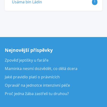
Usáma bin Ládin
1
Nejnovější příspěvky
Zpověď jeptišky u faráře
Maminka nesmí dozvědět, co dělá dcera
Jaké pravidlo platí o právnících
Opravář na jednotce intenzivní péče
Proč jedna žába zastřelí tu druhou?