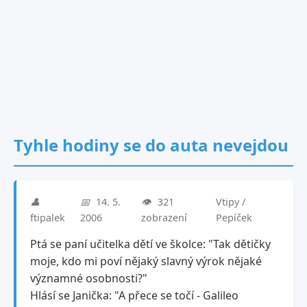
Tyhle hodiny se do auta nevejdou
👤
📅
14. 5.
👁️
321
Vtipy /
ftipalek
2006
zobrazení
Pepíček
Ptá se paní učitelka dětí ve školce: "Tak dětičky
moje, kdo mi poví nějaký slavný výrok nějaké
významné osobnosti?"
Hlásí se Janička: "A přece se točí - Galileo