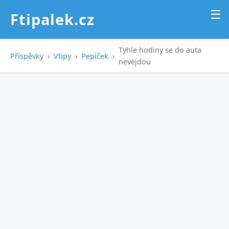
☰
Ftipalek.cz
Tyhle hodiny se do auta
Příspěvky
›
Vtipy
›
Pepíček
›
nevejdou