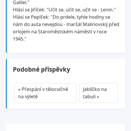
Galilei."
Hlásí se Jiříček: "Učit se, učit se, učit se - Lenin."
Hlásí se Pepíček: "Do prdele, tyhle hodiny se
nám do auta nevejdou - maršál Malinovskij před
orlojem na Staroměstském náměstí v roce
1945."
Podobné příspěvky
« Přespání v tělocvičně
Jablíčko na
na výletě
tabuli »