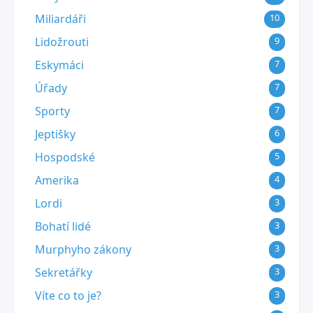
Miliardáři
10
Lidožrouti
9
Eskymáci
7
Úřady
7
Sporty
7
Jeptišky
6
Hospodské
5
Amerika
4
Lordi
3
Bohatí lidé
3
Murphyho zákony
3
Sekretářky
3
Víte co to je?
3