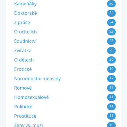
Kameňáky
26
Doktorské
24
Z práce
24
O učitelích
23
Soudnictví
23
Zvířátka
20
O dětech
20
Erotické
19
Národnostní menšiny
17
Romové
17
Homosexuálové
11
Politické
11
Prostituce
11
Ženy vs. muži
10