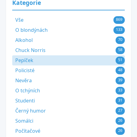
Kategorie
Vše
869
O blondýnách
133
Alkohol
70
Chuck Norris
58
Pepíček
51
Policisté
48
Nevěra
39
O tchýních
33
Studenti
31
Černý humor
27
Somálci
26
Počítačové
26