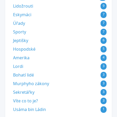
Lidožrouti
9
Eskymáci
7
Úřady
7
Sporty
7
Jeptišky
6
Hospodské
5
Amerika
4
Lordi
3
Bohatí lidé
3
Murphyho zákony
3
Sekretářky
3
Víte co to je?
3
Usáma bin Ládin
1