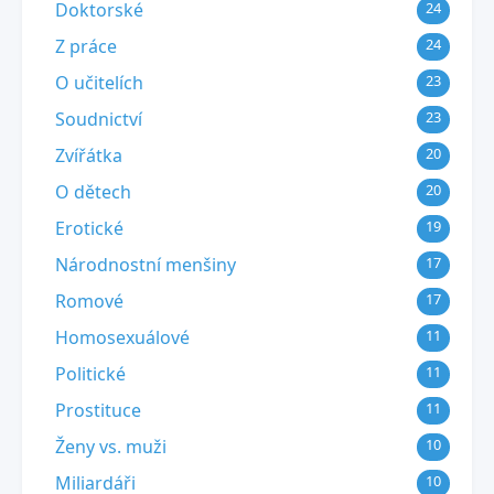
Doktorské
24
Z práce
24
O učitelích
23
Soudnictví
23
Zvířátka
20
O dětech
20
Erotické
19
Národnostní menšiny
17
Romové
17
Homosexuálové
11
Politické
11
Prostituce
11
Ženy vs. muži
10
Miliardáři
10