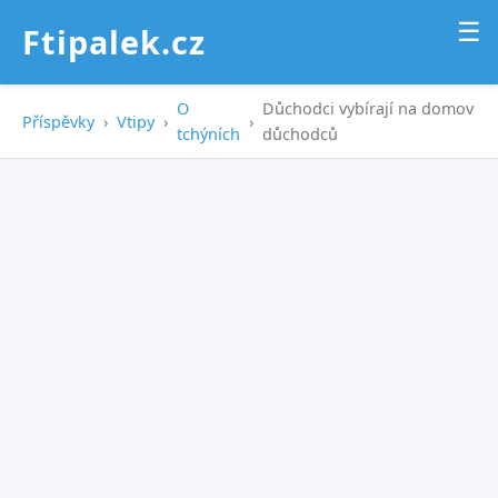
☰
Ftipalek.cz
O
Důchodci vybírají na domov
Příspěvky
›
Vtipy
›
›
tchýních
důchodců