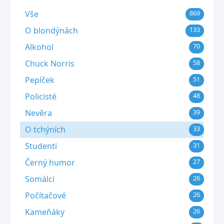
Vše
869
O blondýnách
133
Alkohol
70
Chuck Norris
58
Pepíček
51
Policisté
48
Nevěra
39
O tchýních
33
Studenti
31
Černý humor
27
Somálci
26
Počítačové
26
Kameňáky
26