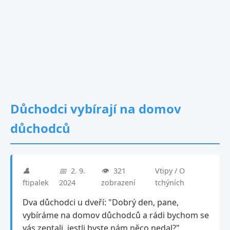
Důchodci vybírají na domov
důchodců
👤
📅
2. 9.
👁️
321
Vtipy / O
ftipalek
2024
zobrazení
tchýních
Dva důchodci u dveří: "Dobrý den, pane,
vybíráme na domov důchodců a rádi bychom se
vás zeptali, jestli byste nám něco nedal?"