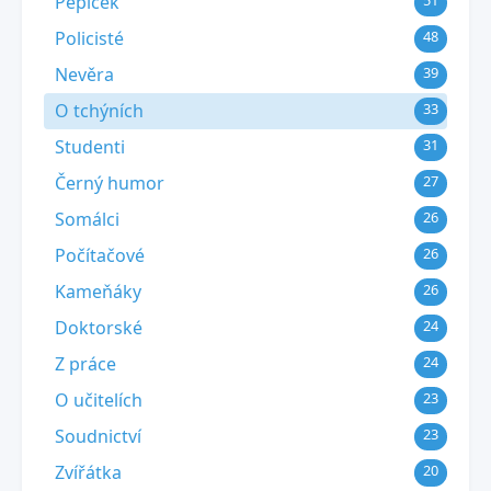
Pepíček
51
Policisté
48
Nevěra
39
O tchýních
33
Studenti
31
Černý humor
27
Somálci
26
Počítačové
26
Kameňáky
26
Doktorské
24
Z práce
24
O učitelích
23
Soudnictví
23
Zvířátka
20