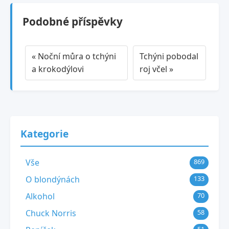
Podobné příspěvky
« Noční můra o tchýni
Tchýni pobodal
a krokodýlovi
roj včel »
Kategorie
Vše
869
O blondýnách
133
Alkohol
70
Chuck Norris
58