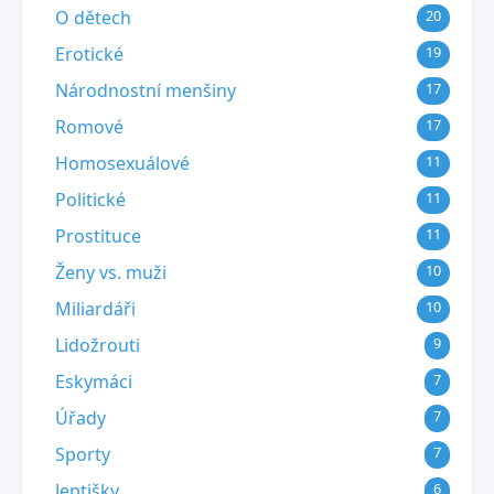
O dětech
20
Erotické
19
Národnostní menšiny
17
Romové
17
Homosexuálové
11
Politické
11
Prostituce
11
Ženy vs. muži
10
Miliardáři
10
Lidožrouti
9
Eskymáci
7
Úřady
7
Sporty
7
Jeptišky
6