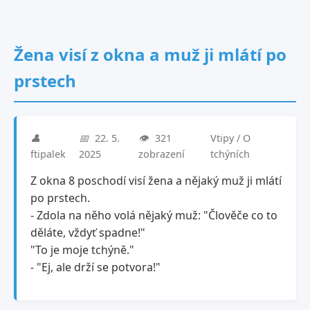
Žena visí z okna a muž ji mlátí po
prstech
👤
📅
22. 5.
👁️
321
Vtipy / O
ftipalek
2025
zobrazení
tchýních
Z okna 8 poschodí visí žena a nějaký muž ji mlátí
po prstech.
- Zdola na něho volá nějaký muž: "Člověče co to
děláte, vždyť spadne!"
"To je moje tchýně."
- "Ej, ale drží se potvora!"