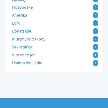
Hospodské
5
Amerika
4
Lordi
3
Bohatí lidé
3
Murphyho zákony
3
Sekretářky
3
Víte co to je?
3
Usáma bin Ládin
1