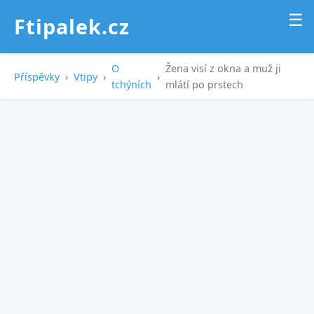
☰
Ftipalek.cz
O
Žena visí z okna a muž ji
Příspěvky
›
Vtipy
›
›
tchýních
mlátí po prstech