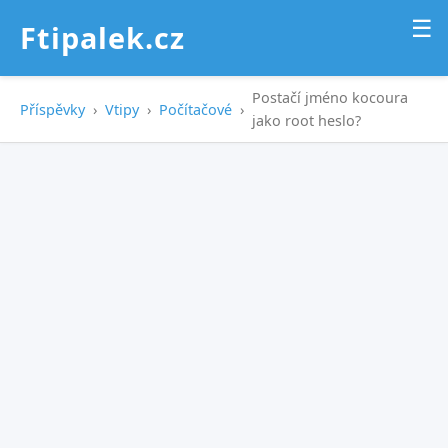
☰
Ftipalek.cz
Postačí jméno kocoura
Příspěvky
›
Vtipy
›
Počítačové
›
jako root heslo?