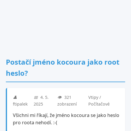
Postačí jméno kocoura jako root
heslo?
👤
📅
4. 5.
👁️
321
Vtipy /
ftipalek
2025
zobrazení
Počítačové
Všichni mi říkají, že jméno kocoura se jako heslo
pro roota nehodí. :-(