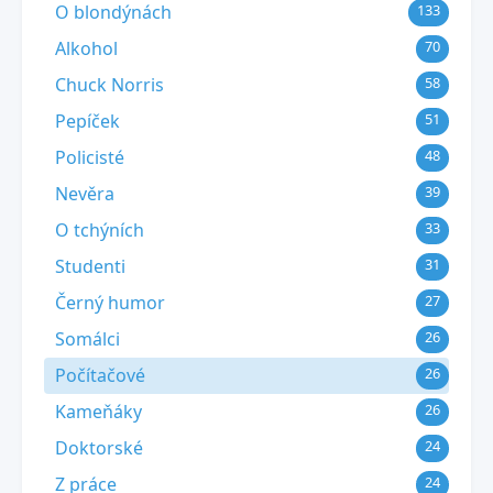
O blondýnách
133
Alkohol
70
Chuck Norris
58
Pepíček
51
Policisté
48
Nevěra
39
O tchýních
33
Studenti
31
Černý humor
27
Somálci
26
Počítačové
26
Kameňáky
26
Doktorské
24
Z práce
24