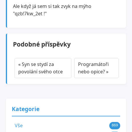
Ale když já sem si tak zvyk na mýho
"qzb!7kw_2et !"
Podobné příspěvky
« Syn se stydí za
Programátoři
povolání svého otce
nebo opice? »
Kategorie
Vše
869