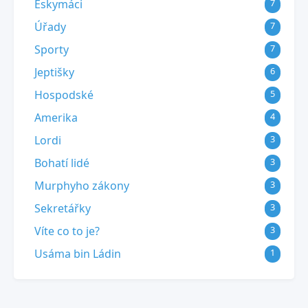
Eskymáci
7
Úřady
7
Sporty
7
Jeptišky
6
Hospodské
5
Amerika
4
Lordi
3
Bohatí lidé
3
Murphyho zákony
3
Sekretářky
3
Víte co to je?
3
Usáma bin Ládin
1