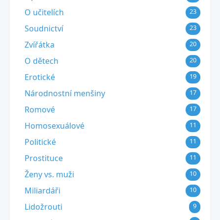
O učitelích
23
Soudnictví
23
Zvířátka
20
O dětech
20
Erotické
19
Národnostní menšiny
17
Romové
17
Homosexuálové
11
Politické
11
Prostituce
11
Ženy vs. muži
10
Miliardáři
10
Lidožrouti
9