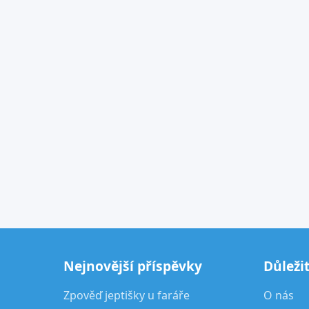
Nejnovější příspěvky
Důleži
Zpověď jeptišky u faráře
O nás