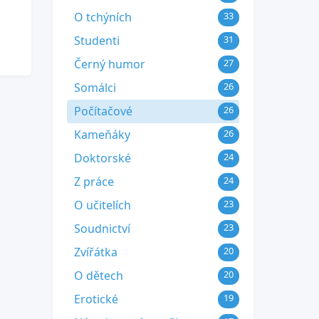
O tchýních
33
Studenti
31
Černý humor
27
Somálci
26
Počítačové
26
Kameňáky
26
Doktorské
24
Z práce
24
O učitelích
23
Soudnictví
23
Zvířátka
20
O dětech
20
Erotické
19