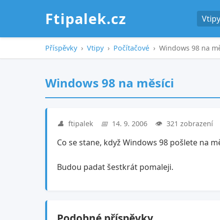
Ftipalek.cz
Vtip
Příspěvky
›
Vtipy
›
Počítačové
›
Windows 98 na mě
Windows 98 na měsíci
👤
ftipalek
📅
14. 9. 2006
👁️
321 zobrazení
Co se stane, když Windows 98 pošlete na m
Budou padat šestkrát pomaleji.
Podobné příspěvky