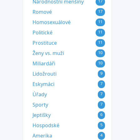
Národnostní menšiny
17
Romové
17
Homosexuálové
11
Politické
11
Prostituce
11
Ženy vs. muži
10
Miliardáři
10
Lidožrouti
9
Eskymáci
7
Úřady
7
Sporty
7
Jeptišky
6
Hospodské
5
Amerika
4