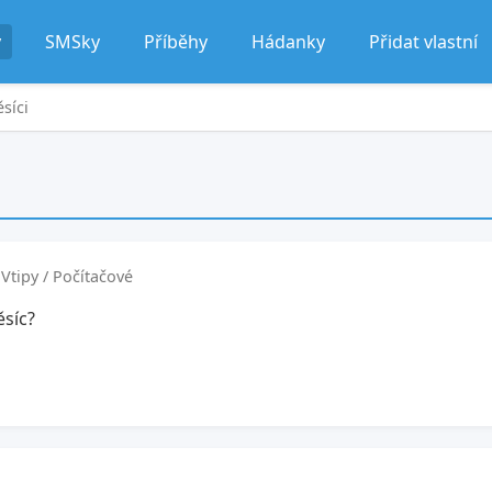
y
SMSky
Příběhy
Hádanky
Přidat vlastní
síci
Vtipy / Počítačové
ěsíc?