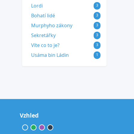
Lordi
3
Bohatí lidé
3
Murphyho zákony
3
Sekretářky
3
Víte co to je?
3
Usáma bin Ládin
1
Vzhled