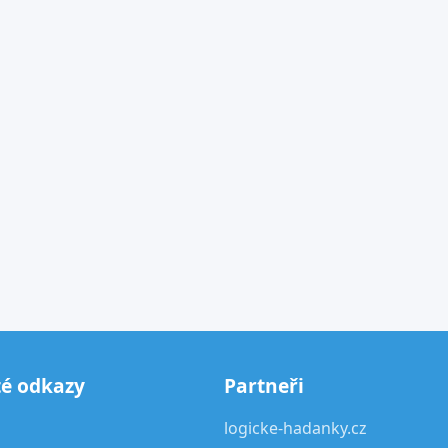
té odkazy
Partneři
logicke-hadanky.cz