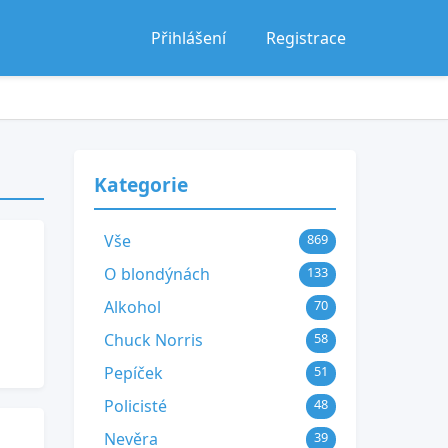
Přihlášení
Registrace
Kategorie
Vše
869
O blondýnách
133
Alkohol
70
Chuck Norris
58
Pepíček
51
Policisté
48
Nevěra
39