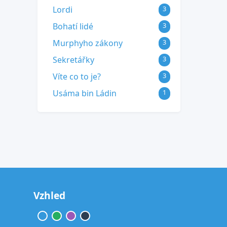
Lordi
3
Bohatí lidé
3
Murphyho zákony
3
Sekretářky
3
Víte co to je?
3
Usáma bin Ládin
1
Vzhled