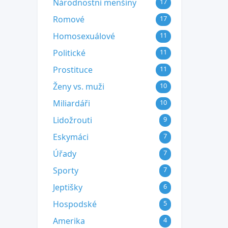
Národnostní menšiny
17
Romové
17
Homosexuálové
11
Politické
11
Prostituce
11
Ženy vs. muži
10
Miliardáři
10
Lidožrouti
9
Eskymáci
7
Úřady
7
Sporty
7
Jeptišky
6
Hospodské
5
Amerika
4