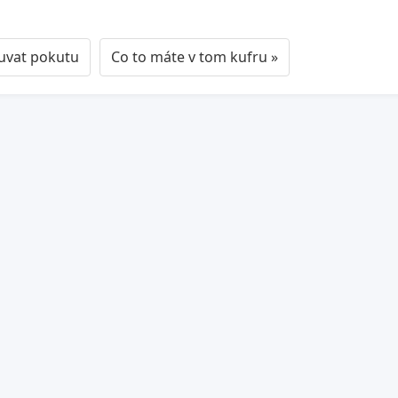
ouvat pokutu
Co to máte v tom kufru »