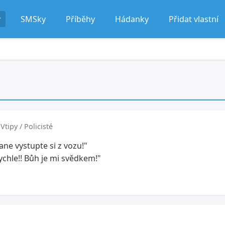
y
SMSky
Příběhy
Hádanky
Přidat vlastní
Vtipy / Policisté
Pane vystupte si z vozu!"
rychle!! Bůh je mi svědkem!"