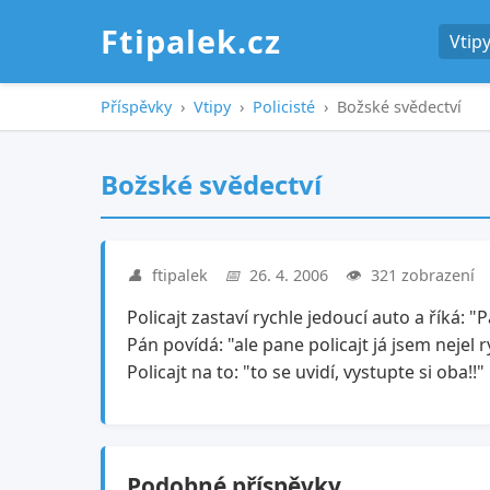
Ftipalek.cz
Vtip
Příspěvky
›
Vtipy
›
Policisté
›
Božské svědectví
Božské svědectví
👤
ftipalek
📅
26. 4. 2006
👁️
321 zobrazení
Policajt zastaví rychle jedoucí auto a říká: "
Pán povídá: "ale pane policajt já jsem nejel 
Policajt na to: "to se uvidí, vystupte si oba!!"
Podobné příspěvky