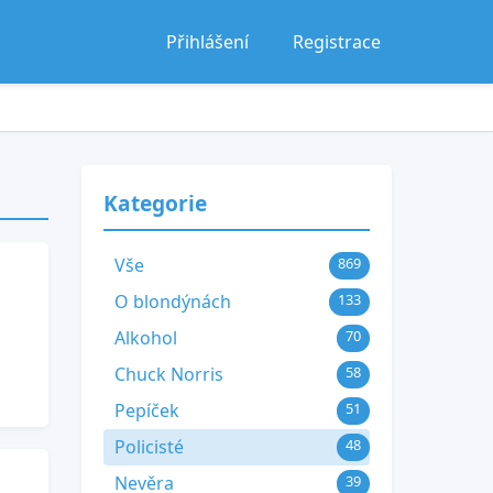
Přihlášení
Registrace
Kategorie
Vše
869
O blondýnách
133
Alkohol
70
Chuck Norris
58
Pepíček
51
Policisté
48
Nevěra
39