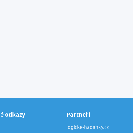
té odkazy
Partneři
logicke-hadanky.cz