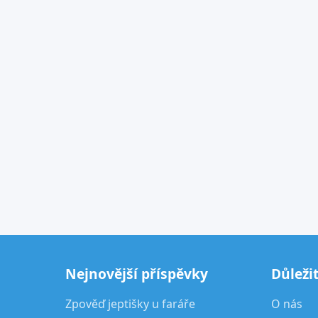
Nejnovější příspěvky
Důleži
Zpověď jeptišky u faráře
O nás