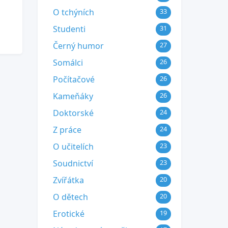
O tchýních
33
Studenti
31
Černý humor
27
Somálci
26
Počítačové
26
Kameňáky
26
Doktorské
24
Z práce
24
O učitelích
23
Soudnictví
23
Zvířátka
20
O dětech
20
Erotické
19