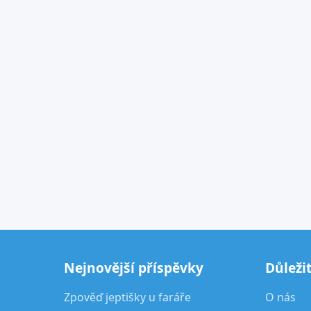
Nejnovější příspěvky
Důleži
Zpověď jeptišky u faráře
O nás