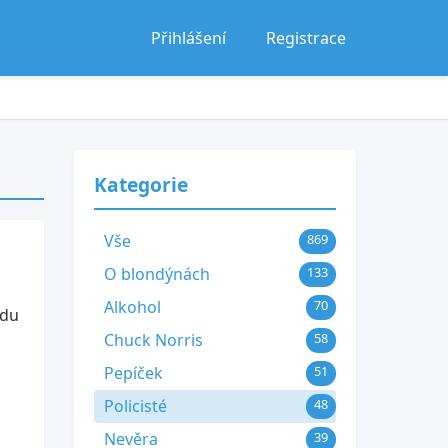
Přihlášení
Registrace
Kategorie
Vše
869
O blondýnách
133
Alkohol
70
odu
Chuck Norris
58
Pepíček
51
Policisté
48
Nevěra
39