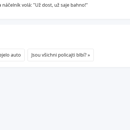
 náčelník volá: "Už dost, už saje bahno!"
ejelo auto
Jsou všichni policajti blbí? »