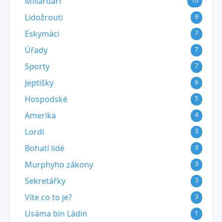
Miliardáři
10
Lidožrouti
9
Eskymáci
7
Úřady
7
Sporty
7
Jeptišky
6
Hospodské
5
Amerika
4
Lordi
3
Bohatí lidé
3
Murphyho zákony
3
Sekretářky
3
Víte co to je?
3
Usáma bin Ládin
1