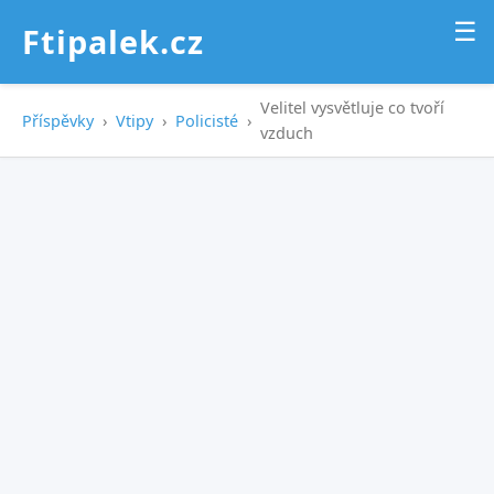
☰
Ftipalek.cz
Velitel vysvětluje co tvoří
Příspěvky
›
Vtipy
›
Policisté
›
vzduch