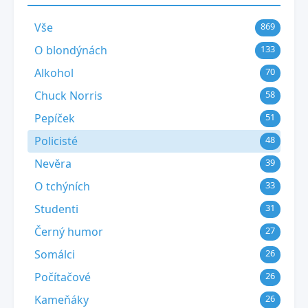
Vše
869
O blondýnách
133
Alkohol
70
Chuck Norris
58
Pepíček
51
Policisté
48
Nevěra
39
O tchýních
33
Studenti
31
Černý humor
27
Somálci
26
Počítačové
26
Kameňáky
26