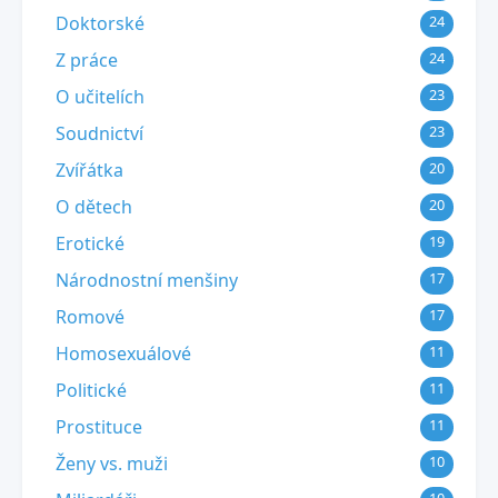
Doktorské
24
Z práce
24
O učitelích
23
Soudnictví
23
Zvířátka
20
O dětech
20
Erotické
19
Národnostní menšiny
17
Romové
17
Homosexuálové
11
Politické
11
Prostituce
11
Ženy vs. muži
10