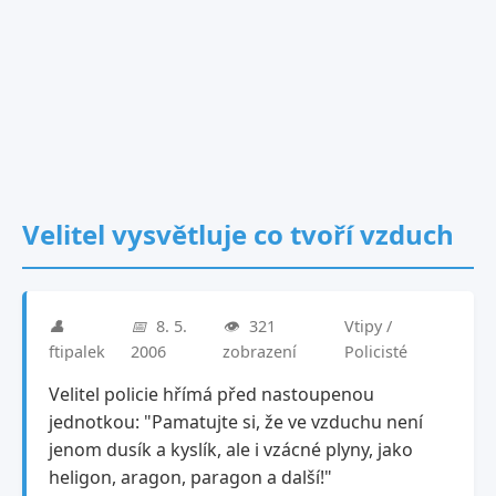
Velitel vysvětluje co tvoří vzduch
👤
📅
8. 5.
👁️
321
Vtipy /
ftipalek
2006
zobrazení
Policisté
Velitel policie hřímá před nastoupenou
jednotkou: "Pamatujte si, že ve vzduchu není
jenom dusík a kyslík, ale i vzácné plyny, jako
heligon, aragon, paragon a další!"