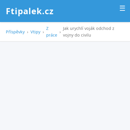
☰
Ftipalek.cz
Z
Jak urychlí voják odchod z
Příspěvky
›
Vtipy
›
›
práce
vojny do civilu