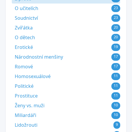
O učitelích
23
Soudnictví
23
Zvířátka
20
O dětech
20
Erotické
19
Národnostní menšiny
17
Romové
17
Homosexuálové
11
Politické
11
Prostituce
11
Ženy vs. muži
10
Miliardáři
10
Lidožrouti
9