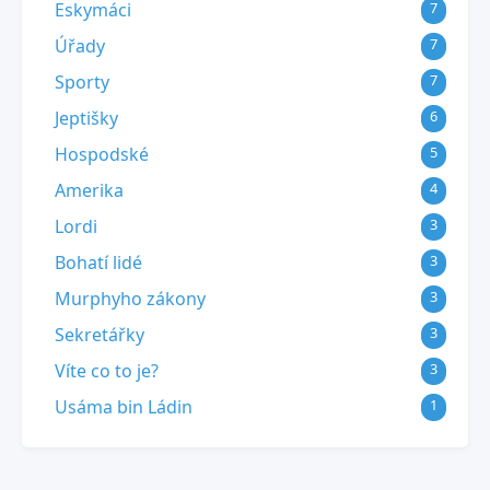
Eskymáci
7
Úřady
7
Sporty
7
Jeptišky
6
Hospodské
5
Amerika
4
Lordi
3
Bohatí lidé
3
Murphyho zákony
3
Sekretářky
3
Víte co to je?
3
Usáma bin Ládin
1