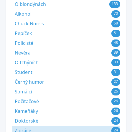
O blondýnách
133
Alkohol
70
Chuck Norris
58
Pepíček
51
Policisté
48
Nevěra
39
O tchýních
33
Studenti
31
Černý humor
27
Somálci
26
Počítačové
26
Kameňáky
26
Doktorské
24
Z práce
24