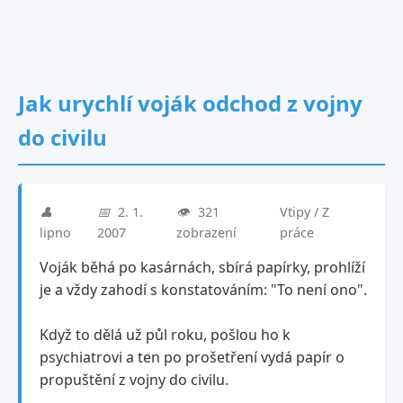
Jak urychlí voják odchod z vojny
do civilu
👤
📅
2. 1.
👁️
321
Vtipy / Z
lipno
2007
zobrazení
práce
Voják běhá po kasárnách, sbírá papírky, prohlíží
je a vždy zahodí s konstatováním: "To není ono".
Když to dělá už půl roku, pošlou ho k
psychiatrovi a ten po prošetření vydá papír o
propuštění z vojny do civilu.