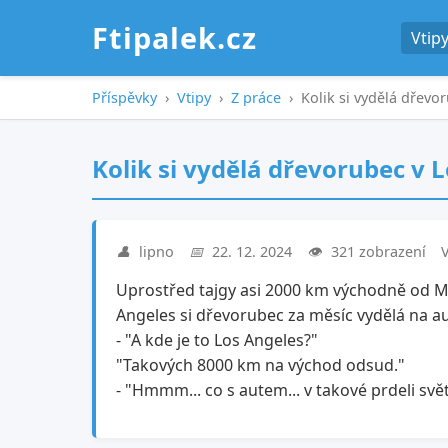
Ftipalek.cz
Vtip
Příspěvky
›
Vtipy
›
Z práce
›
Kolik si vydělá dřevo
Kolik si vydělá dřevorubec v 
👤
lipno
📅
22. 12. 2024
👁️
321 zobrazení
V
Uprostřed tajgy asi 2000 km východně od Mos
Angeles si dřevorubec za měsíc vydělá na a
- "A kde je to Los Angeles?"
"Takových 8000 km na východ odsud."
- "Hmmm... co s autem... v takové prdeli svě