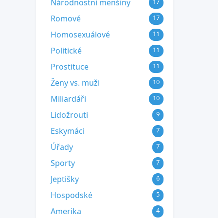
Národnostní menšiny
17
Romové
17
Homosexuálové
11
Politické
11
Prostituce
11
Ženy vs. muži
10
Miliardáři
10
Lidožrouti
9
Eskymáci
7
Úřady
7
Sporty
7
Jeptišky
6
Hospodské
5
Amerika
4