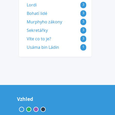
Lordi
3
Bohatí lidé
3
Murphyho zákony
3
Sekretářky
3
Víte co to je?
3
Usáma bin Ládin
1
Vzhled