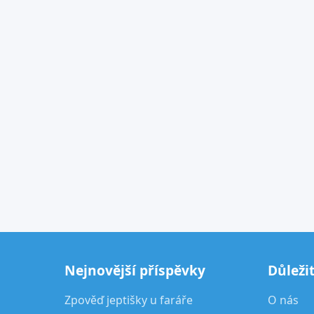
Nejnovější příspěvky
Důleži
Zpověď jeptišky u faráře
O nás