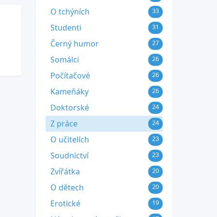
O tchýních
33
Studenti
31
Černý humor
27
Somálci
26
Počítačové
26
Kameňáky
26
Doktorské
24
Z práce
24
O učitelích
23
Soudnictví
23
Zvířátka
20
O dětech
20
Erotické
19