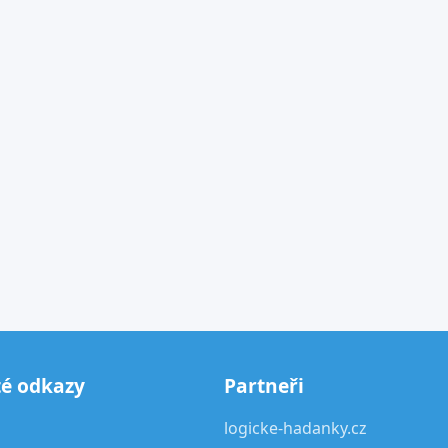
té odkazy
Partneři
logicke-hadanky.cz