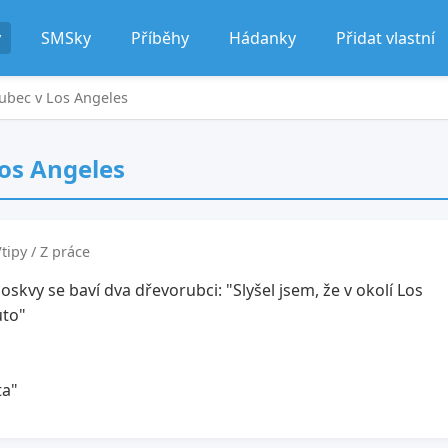
y
SMSky
Příběhy
Hádanky
Přidat vlastní
rubec v Los Angeles
Los Angeles
tipy / Z práce
kvy se baví dva dřevorubci: "Slyšel jsem, že v okolí Los
uto"
ta"