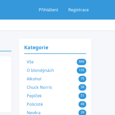
Přihlášení
Registrace
Kategorie
Vše
869
O blondýnách
133
Alkohol
70
Chuck Norris
58
Pepíček
51
Policisté
48
Nevěra
39