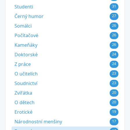
Studenti
31
Černý humor
27
Somálci
26
Počítačové
26
Kameňáky
26
Doktorské
24
Z práce
24
O učitelích
23
Soudnictví
23
Zvířátka
20
O dětech
20
Erotické
19
Národnostní menšiny
17