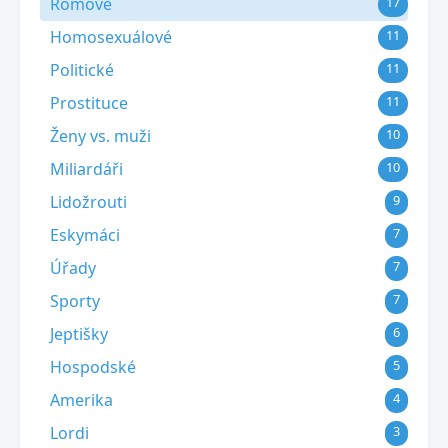
Romové
17
Homosexuálové
11
Politické
11
Prostituce
11
Ženy vs. muži
10
Miliardáři
10
Lidožrouti
9
Eskymáci
7
Úřady
7
Sporty
7
Jeptišky
6
Hospodské
5
Amerika
4
Lordi
3