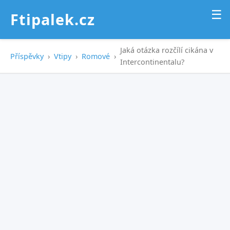
☰
Ftipalek.cz
Jaká otázka rozčílí cikána v
Příspěvky
›
Vtipy
›
Romové
›
Intercontinentalu?