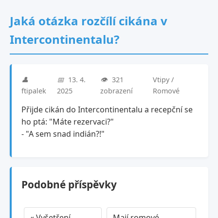
Jaká otázka rozčílí cikána v
Intercontinentalu?
👤
📅
13. 4.
👁️
321
Vtipy /
ftipalek
2025
zobrazení
Romové
Přijde cikán do Intercontinentalu a recepční se
ho ptá: "Máte rezervaci?"
- "A sem snad indián?!"
Podobné příspěvky
« Vyšetření
Mají romové