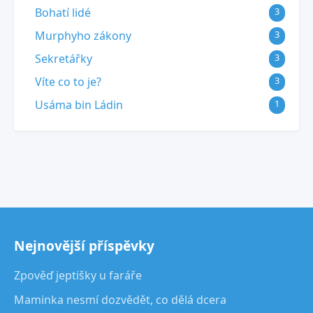
Bohatí lidé
3
Murphyho zákony
3
Sekretářky
3
Víte co to je?
3
Usáma bin Ládin
1
Nejnovější příspěvky
Zpověď jeptišky u faráře
Maminka nesmí dozvědět, co dělá dcera