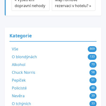
dopravní nehody
rezervaci v hotelu? »
Kategorie
Vše
869
O blondýnách
133
Alkohol
70
Chuck Norris
58
Pepíček
51
Policisté
48
Nevěra
39
O tchýních
33